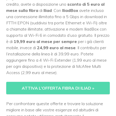
credito, avete a disposizione uno
sconto di 5 euro al
mese sulla fibra
di
Iliad
. Con
IliadBox
avete inclusa
una connessione illimitata fino a 5 Gbps in download in
FTTH EPON (suddivisi tra porte Ethernet e Wi-Fi) oltre
a chiamate illimitate, attivazione e modem IliadBox con
supporto al Wi-Fi 6 in comodato d’uso gratuito. Il prezzo
è di
19,99 euro al mese per sempre
per i già clienti
mobile, invece di
24,99 euro al mese
. Il contributo per
l’installazione della linea è di 39,99 euro. Potete
aggiungere fino a 4 Wi-Fi Extender (1,99 euro al mese
per ogni dispositivo) e la protezione di McAfee Multi
Access (2,99 euro al mese).
ATTIVA L’OFFERTA FIBRA DI ILIAD
»
Per confrontare queste offerte e trovare la soluzione
migliore in base alle vostre esigenze ed abitudini di