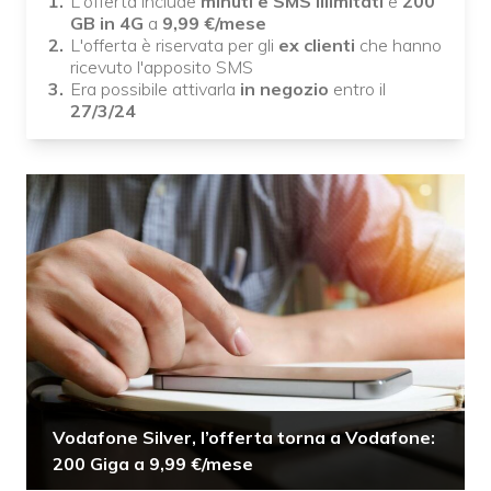
L'offerta include
minuti e SMS illimitati
e
200
GB in 4G
a
9,99 €/mese
L'offerta è riservata per gli
ex clienti
che hanno
ricevuto l'apposito SMS
Era possibile attivarla
in negozio
entro il
27/3/24
Vodafone Silver, l’offerta torna a Vodafone:
200 Giga a 9,99 €/mese