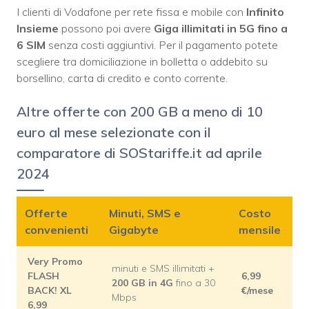
I clienti di Vodafone per rete fissa e mobile con
Infinito
Insieme
possono poi avere
Giga illimitati in 5G fino a
6 SIM
senza costi aggiuntivi. Per il pagamento potete
scegliere tra domiciliazione in bolletta o addebito su
borsellino, carta di credito e conto corrente.
Altre offerte con 200 GB a meno di 10
euro al mese selezionate con il
comparatore di SOStariffe.it ad aprile
2024
Offerte
Minuti, SMS e
Costo
convenienti
Gigabyte
mensile
Very Promo
minuti e SMS illimitati +
FLASH
6,99
200 GB in 4G
fino a 30
BACK! XL
€/mese
Mbps
6,99