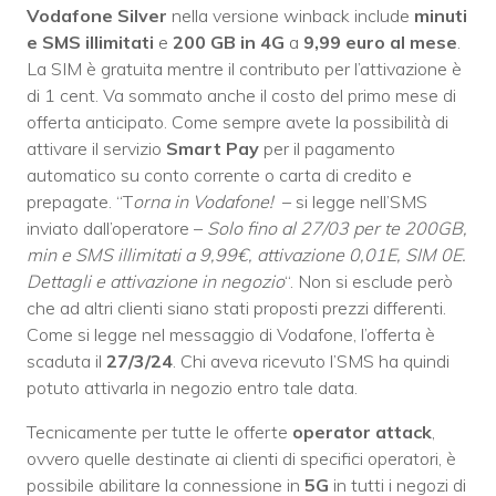
Vodafone Silver
nella versione winback include
minuti
e SMS illimitati
e
200 GB in 4G
a
9,99 euro al mese
.
La SIM è gratuita mentre il contributo per l’attivazione è
di 1 cent. Va sommato anche il costo del primo mese di
offerta anticipato. Come sempre avete la possibilità di
attivare il servizio
Smart Pay
per il pagamento
automatico su conto corrente o carta di credito e
prepagate. “T
orna in Vodafone!
– si legge nell’SMS
inviato dall’operatore –
Solo fino al 27/03 per te 200GB,
min e SMS illimitati a 9,99€, attivazione 0,01E, SIM 0E.
Dettagli e attivazione in negozio
“. Non si esclude però
che ad altri clienti siano stati proposti prezzi differenti.
Come si legge nel messaggio di Vodafone, l’offerta è
scaduta il
27/3/24
. Chi aveva ricevuto l’SMS ha quindi
potuto attivarla in negozio entro tale data.
Tecnicamente per tutte le offerte
operator attack
,
ovvero quelle destinate ai clienti di specifici operatori, è
possibile abilitare la connessione in
5G
in tutti i negozi di