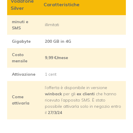
Vodafone
Caratteristiche
Silver
minuti e
illimitati
SMS
Gigabyte
200 GB in 4G
Costo
9,99
€/mese
mensile
Attivazione
1 cent
l’offerta è disponibile in versione
winback
per gli
ex clienti
che hanno
Come
ricevuto l’apposito SMS. È stato
attivarla
possibile attivarla solo in negozio entro
il
27/3/24