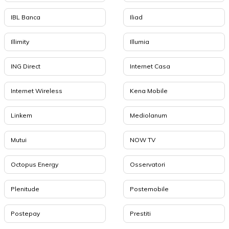
IBL Banca
Iliad
Illimity
Illumia
ING Direct
Internet Casa
Internet Wireless
Kena Mobile
Linkem
Mediolanum
Mutui
NOW TV
Octopus Energy
Osservatori
Plenitude
Postemobile
Postepay
Prestiti