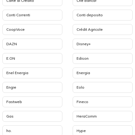
Carte di Credito
Che Banca!
Conti Correnti
Conti deposito
CoopVoce
Crédit Agricole
DAZN
Disney+
E.ON
Edison
Enel Energia
Energia
Engie
Eolo
Fastweb
Fineco
Gas
HeraComm
ho.
Hype