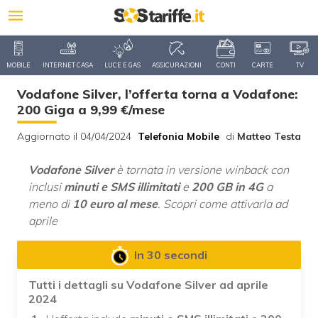
MOBILE
INTERNET CASA
LUCE E GAS
ASSICURAZIONI
CONTI
CARTE
TV
Vodafone Silver, l’offerta torna a Vodafone:
200 Giga a 9,99 €/mese
Aggiornato il 04/04/2024
Telefonia Mobile
di
Matteo Testa
Vodafone Silver
è tornata in versione winback con
inclusi
minuti e SMS illimitati
e
200 GB in 4G
a
meno di
10 euro al mese
. Scopri come attivarla ad
aprile
In 30 secondi
Tutti i dettagli su Vodafone Silver ad aprile
2024