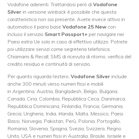
Vodafone aderenti. Trattandosi però di
Vodafone
Silver
in versione winback è possibile che questa
caratteristica non sia presente. Avete invece attivo in
automatico il piano base
Vodafone 25 New
con
incluso il servizio
Smart Passport+
per navigare nei
Paesi extra Ue solo in caso di effettivo utilizzo. Potrete
poi utilizzare servizi come segreteria telefonica,
Chiamami & Recall, SMS di ricevuta di ritorno, verifica del
credito residuo e continuità di servizio.
Per quanto riguarda l’estero,
Vodafone Silver
include
anche 300 minuti verso numeri fissi e mobili
in Argentina, Austria, Bangladesh, Belgio, Bulgaria,
Canada, Cina, Colombia, Repubblica Ceca, Danimarca,
Repubblica Dominicana, Finlandia, Francia, Germania,
Grecia, Ungheria, India, Irlanda, Malta, Messico, Paesi
Bassi, Norvegia, Pakistan, Perù, Polonia, Portogallo,
Romania, Slovenia, Spagna, Svezia, Svizzera, Regno
Unito, USA e numeri fissi in Australia, Brasile, Israele e