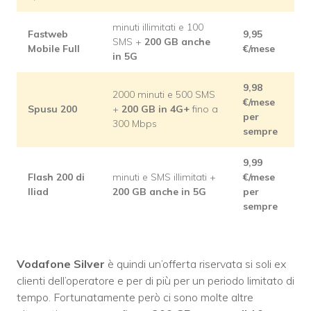
minuti illimitati e 100
Fastweb
9,95
SMS +
200 GB anche
Mobile Full
€/mese
in 5G
9,98
2000 minuti e 500 SMS
€/mese
Spusu 200
+
200 GB in 4G+
fino a
per
300 Mbps
sempre
9,99
Flash 200 di
minuti e SMS illimitati +
€/mese
Iliad
200 GB anche in 5G
per
sempre
Vodafone Silver
è quindi un’offerta riservata si soli ex
clienti dell’operatore e per di più per un periodo limitato di
tempo. Fortunatamente però ci sono molte altre