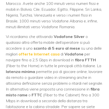
Marocco. Avete anche 100 minuti verso numeri fissi e
mobili in Bolivia, Cile, Ecuador, Egitto, Filippine, Sri Lanka,
Nigeria, Turchia, Venezuela e verso i numeri fissi in
Brasile, 1000 minuti verso Vodafone Albania e, infine,
minuti illimitati verso Vodafone Romania.
Vi ricordiamo che attivando
Vodafone Silver
o
qualsiasi altra offerta mobile dell’operatore si può
accedere a uno
sconto di 5 euro al mese
su una delle
migliori
offerte Internet casa
di
Vodafone
per
navigare fino a 2,5 Gbps in download in
fibra FTTH
(Fiber to the Home) in tutte le principali città italiane. La
latenza minima
permette poi di giocare online, lavorare
da remoto o guardare video in streaming anche in
altissima definizione senza problemi o ritardi nel segnale.
In alternativa viene proposta una connessione in
fibra
misto rame
o
FTTC
(Fiber to the Cabinet) fino a 300
Mbps in download a seconda della distanza tra
l’abitazione e la cabina stradale. Per sapere se siete