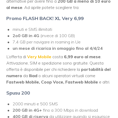
alternative per avere fino a
200 GB a meno di 10 euro
al mese
. Ad aprile potete scegliere tra:
Promo FLASH
BACK!
XL
Very
6,99
minuti e SMS illimitati
2o0 GB in 4G
(invece di 100 GB)
7,4 GB per navigare in roaming in Ue
un mese di ricarica in omaggio fino al 4/4/24
L’offerta di
Very Mobile
costa
6,99 euro al mese
.
Attivazione, SIM e spedizione sono gratuite. Questa
offerta è disponibile per chi richiedere la
portabilità del
numero
da
Iliad
o alcuni operatori virtuali come
Fastweb Mobile, Coop Voce, Fastweb Mobile
e altri.
Spusu 200
2000 minuti e 500 SMS
200 GB in 4G+
fino a 300 Mbps in download
400 GB di riserva
da utilizzare quando si esaurisce