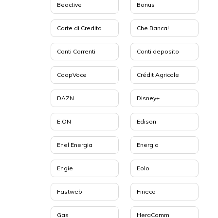
Beactive
Bonus
Carte di Credito
Che Banca!
Conti Correnti
Conti deposito
CoopVoce
Crédit Agricole
DAZN
Disney+
E.ON
Edison
Enel Energia
Energia
Engie
Eolo
Fastweb
Fineco
Gas
HeraComm