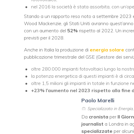
nel 2016 la società è stata assorbita, con un’opera
Stando a un rapporto reso noto a settembre 2023 e 
Wood Mackenzie, gli Stati Uniti avranno quest’anno
con un aumento del
52%
rispetto al 2022. Un incr
previsti per il 2028.
Anche in Italia la produzione di
energia solare
cont
pubblicazione trimestrale del GSE (Gestore dei servizi
oltre 280.000 impianti fotovoltaici lungo la nostr
la potenza energetica di questi impianti è di circ
oltre 1,5 milioni gli impianti in totale in funzio
+23% l’aumento nel 2023 rispetto alla fine del
Paolo Marelli
Specializzato in Energia
Da
cronista
per
Il Gior
journalist
a Londra in ag
specializzate
per alcuni