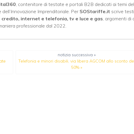
ital360
, contenitore di testate e portali B2B dedicati ai temi del
 dell’Innovazione Imprenditoriale. Per
SOStariffe.it
scrive test
i credito, internet e telefonia, tv e luce e gas
, argomenti di 
 maniera professionale dal 2022.
notizia successiva »
ate
Telefonia e minori disabili, via libera AGCOM allo sconto de
50%
»