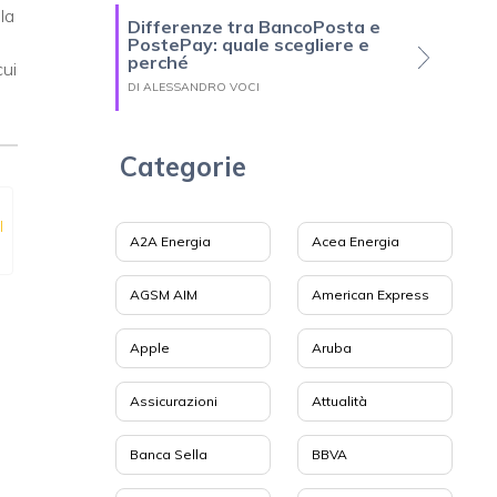
la
Differenze tra BancoPosta e
i
PostePay: quale scegliere e
perché
cui
DI ALESSANDRO VOCI
Categorie
l
A2A Energia
Acea Energia
AGSM AIM
American Express
Apple
Aruba
Assicurazioni
Attualità
Banca Sella
BBVA