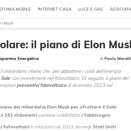
EFONIA MOBILE
INTERNET CASA
LUCE E GAS
ASSICURA
lon Musk
olare: il piano di Elon Mus
isparmio Energetico
di
Paolo Marelli
 Il miliardario ritiene che, per abbattere i costi dell’energia
l
Sole
con investimenti nel fotovoltaico. Di seguito, il piano del
 migliori
preventivi fotovoltaico
di dicembre 2023 sul
iano del miliardario Elon Musk per sfruttare il Sole:
x 161 chilometri
sarebbe soddisfatto il
fabbisogno
i
fotovoltaici
è cresciuta nel 2023 sia negli
Stati Uniti