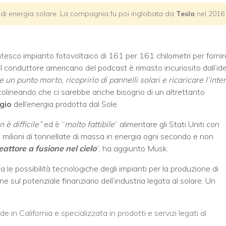
ce di energia solare. La compagnia fu poi inglobata da
Tesla
nel 2016
ntesco impianto fotovoltaico di 161 per 161 chilometri per fornir
il conduttore americano del podcast è rimasto incuriosito dall’id
un punto morto, ricoprirlo di pannelli solari e ricaricare l’inte
ttolineando che ci sarebbe anche bisogno di un altrettanto
gio
dell’energia prodotta dal Sole.
n è difficile”
ed è “
molto fattibile
” alimentare gli Stati Uniti con
ro milioni di tonnellate di massa in energia ogni secondo e non
ttore a fusione nel cielo
“, ha aggiunto Musk.
le possibilità tecnologiche degli impianti per la produzione di
e sul potenziale finanziario dell’industria legata al solare. Un
 in California e specializzata in prodotti e servizi legati al