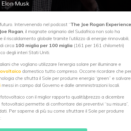
di Elon Musk
futuro. Intervenendo nel podcast “
The Joe Rogan Experienc
Joe Rogan
, il magnate originario del Sudafrica non solo ha
il riscaldamento globale tramite l’utilizzo di energie rinnovabili,
di circa
100 miglia per 100 miglia
(161 per 161 chilometri)
 degli interi Stati Uniti.
aliani che vogliano utilizzare l’energia solare per illuminare e
ovoltaico
domestico tutto compreso. Occorre ricordare che pe
cnologia che sfrutta il Sole per produrre energia “green” e salvare
i
messi in campo dal Governo e dalle amministrazioni locali.
o fotovoltaico con il miglior rapporto qualità/prezzo a dicembre
 fotovoltaici permette di confrontare dei preventivi “su misura”,
 dati. Per saperne di più su come sfruttare il Sole per produrre
: