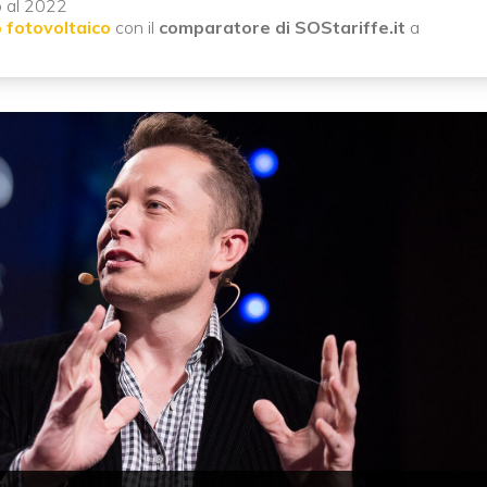
o al 2022
 fotovoltaico
con il
comparatore di SOStariffe.it
a