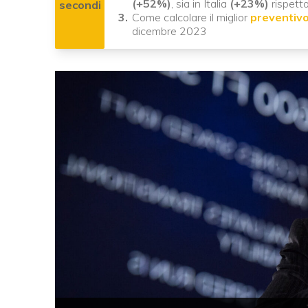
(+52%)
, sia in Italia
(+23%)
rispett
secondi
Come calcolare il miglior
preventivo
dicembre 2023