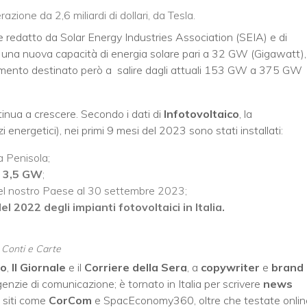
zione da 2,6 miliardi di dollari, da Tesla.
redatto da Solar Energy Industries Association (SEIA) e di
 una nuova capacità di energia solare pari a 32 GW (Gigawatt),
emento destinato però a salire dagli attuali 153 GW a 375 GW
inua a crescere. Secondo i dati di
Infotovoltaico
, la
 energetici), nei primi 9 mesi del 2023 sono stati installati:
a Penisola;
a
3,5 GW
;
ne nel nostro Paese al 30 settembre 2023;
 2022 degli impianti fotovoltaici in Italia.
, Conti e Carte
no
,
Il Giornale
e il
Corriere della Sera
, a
copywriter
e
brand
enzie di comunicazione; è tornato in Italia per scrivere
news
 siti come
CorCom
e SpacEconomy360, oltre che testate onlin