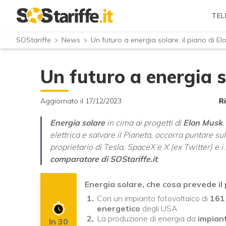
TEL
SOStariffe
News
Un futuro a energia solare: il piano di E
Un futuro a energia s
Aggiornato il 17/12/2023
R
Energia solare
in cima ai progetti di
Elon Musk
.
elettrica e salvare il Pianeta, occorra puntare su
proprietario di Tesla, SpaceX e X (ex Twitter) e i
comparatore di SOStariffe.it
.
Energia solare, che cosa prevede il p
Con un impianto fotovoltaico di
161 
energetico
degli USA
La produzione di energia da
impiant
In 30