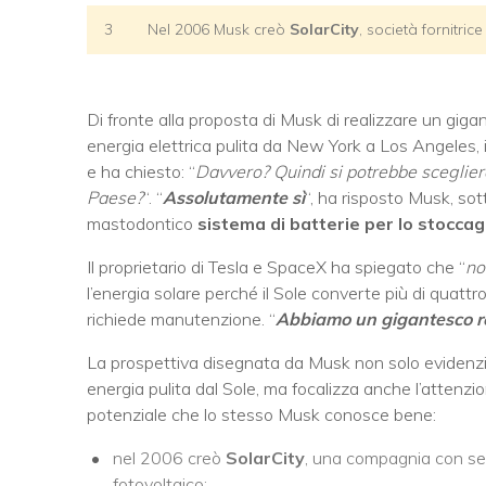
3
Nel 2006 Musk creò
SolarCity
, società fornitri
Di fronte alla proposta di Musk di realizzare un giga
energia elettrica pulita da New York a Los Angeles, 
e ha chiesto: “
Davvero? Quindi si potrebbe scegliere 
Paese?
“. “
Assolutamente sì
“, ha risposto Musk, so
mastodontico
sistema di batterie per lo stoccag
Il proprietario di Tesla e SpaceX ha spiegato che “
no
l’energia solare perché il Sole converte più di quatt
richiede manutenzione. “
Abbiamo un gigantesco rea
La prospettiva disegnata da Musk non solo evidenzia 
energia pulita dal Sole, ma focalizza anche l’attenzion
potenziale che lo stesso Musk conosce bene:
nel 2006 creò
SolarCity
, una compagnia con sede
fotovoltaico;