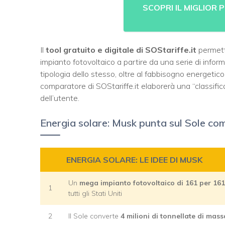
SCOPRI IL MIGLIOR
Il
tool gratuito e digitale di SOStariffe.it
permette
impianto fotovoltaico a partire da una serie di informaz
tipologia dello stesso, oltre al fabbisogno energetico 
comparatore di SOStariffe.it elaborerà una “classific
dell’utente.
Energia solare: Musk punta sul Sole com
ENERGIA SOLARE: LE IDEE DI MUSK
Un
mega impianto fotovoltaico di 161 per 161
1
tutti gli Stati Uniti
2
Il Sole converte
4 milioni di tonnellate di mass