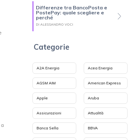
Differenze tra BancoPosta e
PostePay: quale scegliere e
perché
DI ALESSANDRO VOCI
e
Categorie
A2A Energia
Acea Energia
AGSM AIM
American Express
Apple
Aruba
Assicurazioni
Attualità
 a
Banca Sella
BBVA