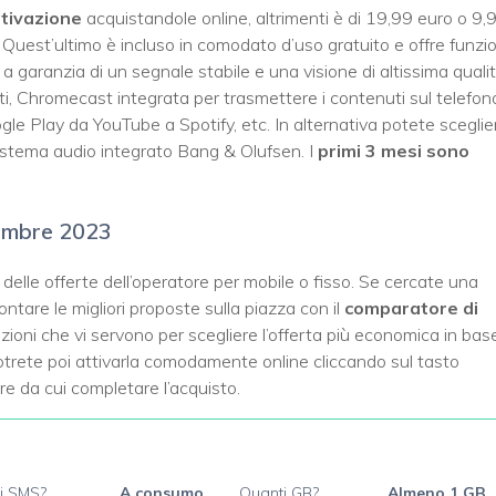
ttivazione
acquistandole online, altrimenti è di 19,99 euro o 9,
. Quest’ultimo è incluso in comodato d’uso gratuito e offre funzio
 garanzia di un segnale stabile e una visione di altissima qualit
iti, Chromecast integrata per trasmettere i contenuti sul telefon
oogle Play da YouTube a Spotify, etc. In alternativa potete sceglie
istema audio integrato Bang & Olufsen. I
primi 3 mesi sono
tembre 2023
elle offerte dell’operatore per mobile o fisso. Se cercate una
ntare le migliori proposte sulla piazza con il
comparatore di
azioni che vi servono per scegliere l’offerta più economica in bas
Potrete poi attivarla comodamente online cliccando sul tasto
tore da cui completare l’acquisto.
i SMS?
A consumo
Quanti GB?
Almeno 1 GB