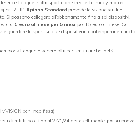
onference League e altri sport come freccette, rugby, motori,
osport 2 HD. Il
piano Standard
prevede la visione su due
e. Si possono collegare all’abbonamento fino a sei dispositivi.
osto di
5 euro al mese per 5 mesi
, poi 15 euro al mese. Con
ivi e guardare lo sport su due dispositivi in contemporanea anch
hampions League e vedere altri contenuti anche in 4K.
TIMVISION con linea fissa)
r i clienti fisso o fino al 27/1/24 per quelli mobile, poi si rinnova