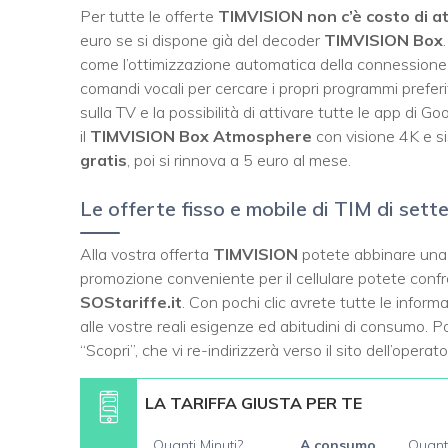
Per tutte le offerte
TIMVISION non c’è costo di a
euro se si dispone già del decoder
TIMVISION Box
come l’ottimizzazione automatica della connessione a
comandi vocali per cercare i propri programmi prefer
sulla TV e la possibilità di attivare tutte le app di G
il
TIMVISION Box Atmosphere
con visione 4K e s
gratis
, poi si rinnova a 5 euro al mese.
Le offerte fisso e mobile di TIM di set
Alla vostra offerta
TIMVISION
potete abbinare una d
promozione conveniente per il cellulare potete confro
SOStariffe.it
. Con pochi clic avrete tutte le inform
alle vostre reali esigenze ed abitudini di consumo. 
“Scopri”, che vi re-indirizzerà verso il sito dell’opera
LA TARIFFA GIUSTA PER TE
Quanti Minuti?
A consumo
Quant