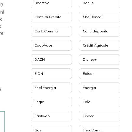
Beactive
Bonus
99
ni
Carte di Credito
Che Banca!
à,
o
Conti Correnti
Conti deposito
re
CoopVoce
Crédit Agricole
DAZN
Disney+
E.ON
Edison
Enel Energia
Energia
e
Engie
Eolo
Fastweb
Fineco
Gas
HeraComm