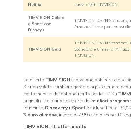
Netflix
nuovi clienti TIMVISION
TIMVISION Calcio
TIMVISION, DAZN Standard, Inf
e Sport con
Amazon Prime per i nuovi cli
Disney+
TIMVISION, DAZN Standard, Infi
TIMVISION Gold
Standard e 6 mesi di Amazon P
TIMVISION
Le offerte
TIMVISION
si possono abbinare a qualsias
Se non volete cambiare gestore si può sempre acquis
costo mensile dell’abbonamento per la TV. Su
TIMV
originali oltre a una selezione dei
migliori program
femminile.
Discovery+ Sport
è incluso fino al 31/1
3 euro al mese
, invece di 7,99 euro al mese. Di se
TIMVISION Intrattenimento