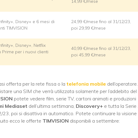
14,99 €/mese
inity+, Disney+ e 6 mesi di
24,99 €/mese fino al 31/12/23,
enti TIMVISION
poi 29,99 €/mese
nity+, Disney+, Netflix
40,99 €/mese fino al 31/12/23,
rime per i nuovi clienti
poi 45,99 €/mese
i offerta per la rete fissa o la
telefonia mobile
dell’operatore.
tare una SIM che verrà utilizzata solamente per l’addebito del
ISION
potete vedere film, serie TV, cartoni animati e produzioni
mi Mediaset
dell’ultima settimana,
Discovery+
e tutta la Serie
2/23, poi si disattiva in automatico. Potete continuare la visione
guito ecco le offerte
TIMVISION
disponibili a settembre: