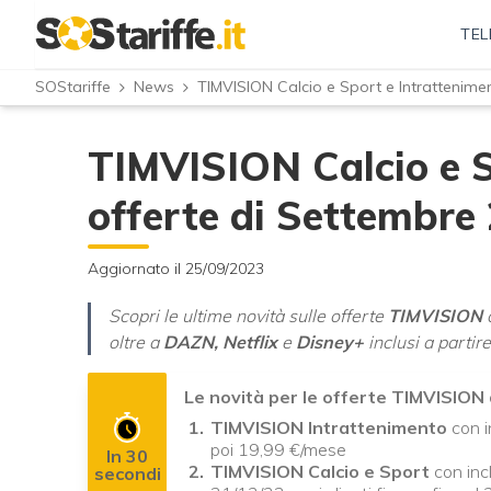
TEL
SOStariffe
News
TIMVISION Calcio e Sport e Intrattenimen
TIMVISION Calcio e S
offerte di Settembre
Aggiornato il 25/09/2023
Scopri le ultime novità sulle offerte
TIMVISION
d
oltre a
DAZN, Netflix
e
Disney+
inclusi a partir
Le novità per le offerte TIMVISION
TIMVISION Intrattenimento
con i
poi 19,99 €/mese
In 30
TIMVISION Calcio e Sport
con inc
secondi