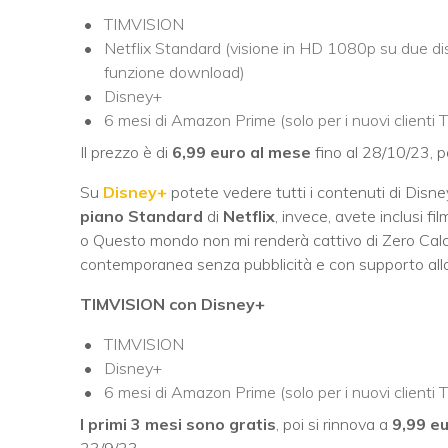
TIMVISION
Netflix Standard (visione in HD 1080p su due dis
funzione download)
Disney+
6 mesi di Amazon Prime (solo per i nuovi clienti 
Il prezzo è di
6,99 euro al mese
fino al 28/10/23, p
Su
Disney+
potete vedere tutti i contenuti di Disne
piano Standard
di
Netflix
, invece, avete inclusi fi
o Questo mondo non mi renderà cattivo di Zero Calcar
contemporanea senza pubblicità e con supporto all
TIMVISION con Disney+
TIMVISION
Disney+
6 mesi di Amazon Prime (solo per i nuovi clienti 
I primi 3 mesi sono gratis
, poi si rinnova a
9,99 e
23/9/23.