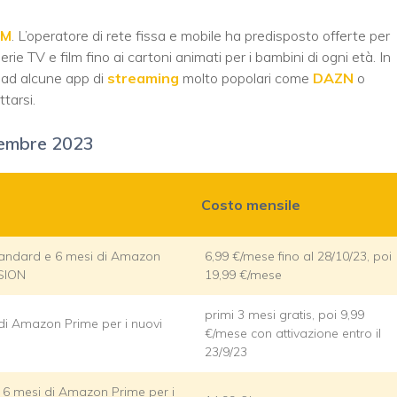
IM
. L’operatore di rete fissa e mobile ha predisposto offerte per
serie TV e film fino ai cartoni animati per i bambini di ogni età. In
e ad alcune app di
streaming
molto popolari come
DAZN
o
tarsi.
tembre 2023
Costo mensile
Standard e 6 mesi di Amazon
6,99 €/mese fino al 28/10/23, poi
ISION
19,99 €/mese
primi 3 mesi gratis, poi 9,99
di Amazon Prime per i nuovi
€/mese con attivazione entro il
23/9/23
e 6 mesi di Amazon Prime per i