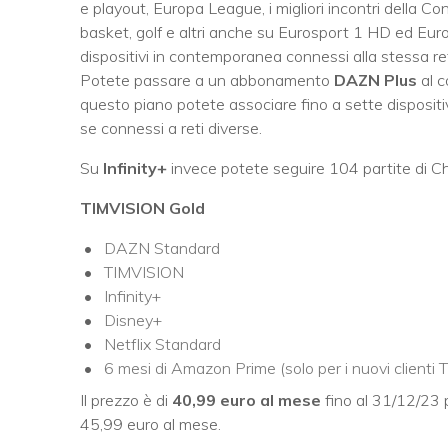
e playout, Europa League, i migliori incontri della C
basket, golf e altri anche su Eurosport 1 HD ed Eur
dispositivi in contemporanea connessi alla stessa ret
Potete passare a un abbonamento
DAZN Plus
al c
questo piano potete associare fino a sette disposit
se connessi a reti diverse.
Su
Infinity+
invece potete seguire 104 partite di C
TIMVISION Gold
DAZN Standard
TIMVISION
Infinity+
Disney+
Netflix Standard
6 mesi di Amazon Prime (solo per i nuovi clienti 
Il prezzo è di
40,99 euro al mese
fino al 31/12/23 pe
45,99 euro al mese.