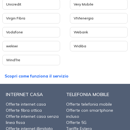
Unicredit
Very Mobile
Virgin Fibra
VIVIenergia
Vodafone
Webank
wekiwi
Widiba
WindTre
Scopri come funziona il servizio
INTERNET CASA
TELEFONIA MOBILE
Offerte internet casa
Offerte telefonia mobile
Offerte fibra ottica
Offerte con smartphone
Offerte internet casa senza
incluso
linea fissa
Offerte 5G
Offerte internet illimitato
Tariffe Estero