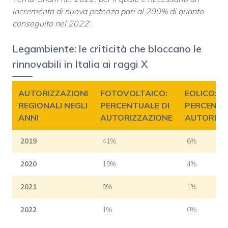
incremento di nuova potenza pari al 200% di quanto
conseguito nel 2022
”.
Legambiente: le criticità che bloccano le
rinnovabili in Italia ai raggi X
AUTORIZZAZIONI
FOTOVOLTAICO:
EOLICO:
REGIONALI NEGLI
PERCENTUALE DI
PERCENTU
ANNI
AUTORIZZAZIONE
AUTORIZZ
2019
41%
6%
2020
19%
4%
2021
9%
1%
2022
1%
0%