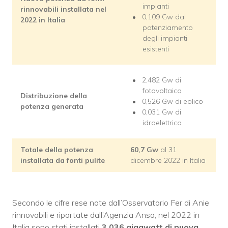
impianti
rinnovabili installata nel
0,109 Gw dal
2022 in Italia
potenziamento
degli impianti
esistenti
2,482 Gw di
fotovoltaico
Distribuzione della
0,526 Gw di eolico
potenza generata
0,031 Gw di
idroelettrico
Totale della potenza
60,7 Gw
al 31
installata da fonti pulite
dicembre 2022 in Italia
Secondo le cifre rese note dall’Osservatorio Fer di Anie
rinnovabili e riportate dall’Agenzia Ansa, nel 2022 in
Italia sono stati installati
3,036 gigawatt di nuova