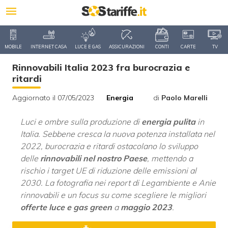
MOBILE
INTERNET CASA
LUCE E GAS
ASSICURAZIONI
CONTI
CARTE
TV
Rinnovabili Italia 2023 fra burocrazia e
ritardi
Aggiornato il 07/05/2023
Energia
di
Paolo Marelli
Luci e ombre sulla produzione di
energia pulita
in
Italia. Sebbene cresca la nuova potenza installata nel
2022, burocrazia e ritardi ostacolano lo sviluppo
delle
rinnovabili nel nostro Paese
, mettendo a
rischio i target UE di riduzione delle emissioni al
2030. La fotografia nei report di Legambiente e Anie
rinnovabili e un focus su come scegliere le migliori
offerte luce e gas green
a
maggio 2023
.