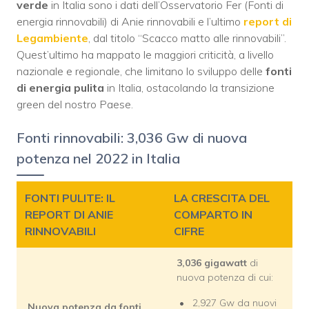
verde
in Italia sono i dati dell’Osservatorio Fer (Fonti di
energia rinnovabili) di Anie rinnovabili e l’ultimo
report di
Legambiente
, dal titolo “Scacco matto alle rinnovabili”.
Quest’ultimo ha mappato le maggiori criticità, a livello
nazionale e regionale, che limitano lo sviluppo delle
fonti
di energia pulita
in Italia, ostacolando la transizione
green del nostro Paese.
Fonti rinnovabili: 3,036 Gw di nuova
potenza nel 2022 in Italia
FONTI PULITE: IL
LA CRESCITA DEL
REPORT DI ANIE
COMPARTO IN
RINNOVABILI
CIFRE
3,036 gigawatt
di
nuova potenza di cui:
2,927 Gw da nuovi
Nuova potenza da fonti