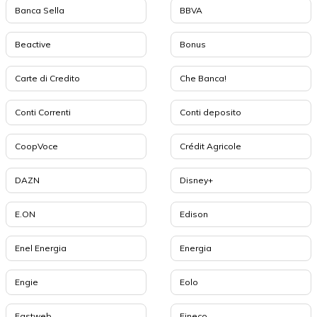
Banca Sella
BBVA
Beactive
Bonus
Carte di Credito
Che Banca!
Conti Correnti
Conti deposito
CoopVoce
Crédit Agricole
DAZN
Disney+
E.ON
Edison
Enel Energia
Energia
Engie
Eolo
Fastweb
Fineco