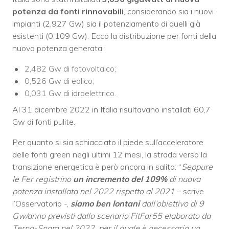
potenza da fonti rinnovabili
, considerando sia i nuovi
impianti (2,927 Gw) sia il potenziamento di quelli già
esistenti (0,109 Gw). Ecco la distribuzione per fonti della
nuova potenza generata:
2,482 Gw di fotovoltaico;
0,526 Gw di eolico;
0,031 Gw di idroelettrico.
Al 31 dicembre 2022 in Italia risultavano installati 60,7
Gw di fonti pulite.
Per quanto si sia schiacciato il piede sull’acceleratore
delle fonti green negli ultimi 12 mesi, la strada verso la
transizione energetica è però ancora in salita: “
Seppure
le Fer registrino
un incremento del 109%
di nuova
potenza installata nel 2022 rispetto al 2021
– scrive
l’Osservatorio -,
siamo ben lontani
dall’obiettivo di 9
Gw/anno previsti dallo scenario FitFor55 elaborato da
Terna-Snam nel 2022, per il quale è necessario un