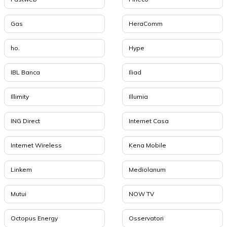
Gas
HeraComm
ho.
Hype
IBL Banca
Iliad
Illimity
Illumia
ING Direct
Internet Casa
Internet Wireless
Kena Mobile
Linkem
Mediolanum
Mutui
NOW TV
Octopus Energy
Osservatori