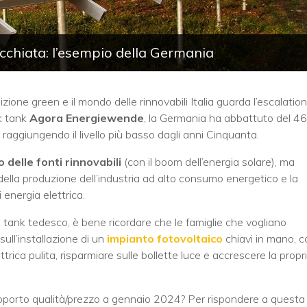
icchiata: l’esempio della Germania
zione green e il mondo delle rinnovabili Italia guarda l’escalation
nk tank
Agora Energiewende
, la Germania ha abbattuto del 4
 raggiungendo il livello più basso dagli anni Cinquanta.
 delle fonti rinnovabili
(con il boom dell’energia solare), ma
della produzione dell’industria ad alto consumo energetico e la
 energia elettrica.
nk tank tedesco, è bene ricordare che le famiglie che vogliano
ll’installazione di un
impianto fotovoltaico
chiavi in mano, c
ttrica pulita, risparmiare sulle bollette luce e accrescere la propr
rapporto qualità/prezzo a gennaio 2024? Per rispondere a questa