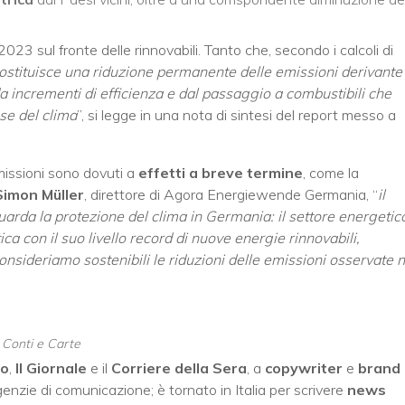
023 sul fronte delle rinnovabili. Tanto che, secondo i calcoli di
ostituisce una riduzione permanente delle emissioni derivante
a incrementi di efficienza e dal passaggio a combustibili che
se del clima
”, si legge in una nota di sintesi del report messo a
 emissioni sono dovuti a
effetti a breve termine
, come la
Simon Müller
, direttore di Agora Energiewende Germania, “
il
arda la protezione del clima in Germania: il settore energetic
ica con il suo livello record di nuove energie rinnovabili,
onsideriamo sostenibili le riduzioni delle emissioni osservate n
, Conti e Carte
no
,
Il Giornale
e il
Corriere della Sera
, a
copywriter
e
brand
enzie di comunicazione; è tornato in Italia per scrivere
news