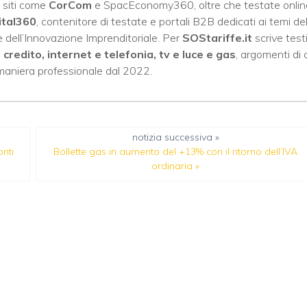
 siti come
CorCom
e SpacEconomy360, oltre che testate onlin
ital360
, contenitore di testate e portali B2B dedicati ai temi del
 dell’Innovazione Imprenditoriale. Per
SOStariffe.it
scrive test
i credito, internet e telefonia, tv e luce e gas
, argomenti di 
 maniera professionale dal 2022.
notizia successiva »
onti
Bollette gas in aumento del +13% con il ritorno dell’IVA
ordinaria
»