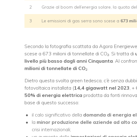
2
Grazie al boom dell’energia solare, la quota del
3
Le emissioni di gas serra sono scese a
673 mili
Secondo la fotografia scattata da Agora Energiewen
scese a 673 milioni di tonnellate di CO₂. Si tratta di
livello più basso dagli anni Cinquanta
. Al confro
milioni di tonnellate di CO
₂.
Dietro questa svolta green tedesca, c’è senza dubbi
fotovoltaica installata (
14,4 gigawatt nel 2023
, +
50% di energia elettrica
prodotta da fonti rinnova
base di questo successo:
il calo significativo della
domanda di energia el
la
minor produzione delle aziende ad alto 
crisi internazionali;
un aumento delle
importazioni di energia elet