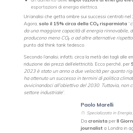
esportazioni di energia elettrica.
Un’analisi che getta ombre sui successi centrati nel 2
Agora,
solo il 15% circa della CO
₂ risparmiata
“
c
da una maggiore capacità di energia rinnovabile, d
producono meno CO₂ o ad altre alternative rispetto
punto dal think tank tedesco.
Secondo l’analisi, infatti, circa la metà dei tagli alle
riduzione dei prezzi dell’elettricità. Ecco perché, per
2023 è stato un anno a due velocità per quanto rigu
ha ottenuto un successo in termini di politica climat
avvicinandoci all’obiettivo del 2030
.
Tuttavia, non c
settore industriale
”.
Paolo Marelli
Specializzato in Energia
Da
cronista
per
Il Gior
journalist
a Londra in ag