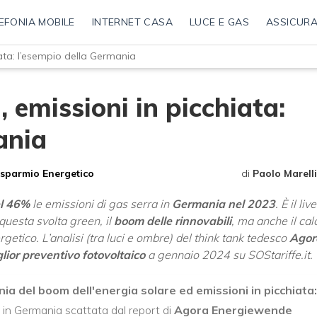
EFONIA MOBILE
INTERNET CASA
LUCE E GAS
ASSICURA
iata: l’esempio della Germania
, emissioni in picchiata:
ania
isparmio Energetico
di
Paolo Marelli
el 46%
le emissioni di gas serra in
Germania nel 2023
. È il live
 questa svolta green, il
boom delle rinnovabili
, ma anche il cal
getico. L’analisi (tra luci e ombre) del think tank tedesco
Agor
lior preventivo fotovoltaico
a gennaio 2024 su SOStariffe.it.
nia del boom dell'energia solare ed emissioni in picchiata:
n in Germania scattata dal report di
Agora Energiewende