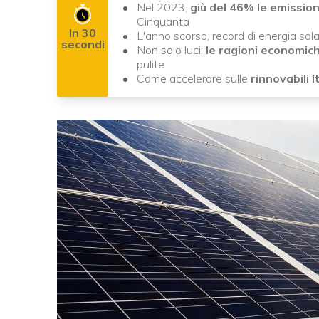
Nel 2023,
giù del 46% le emission
Cinquanta
In 30
L'anno scorso, record di energia sol
secondi
Non solo luci:
le ragioni economic
pulite
Come accelerare sulle
rinnovabili I