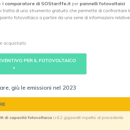
 il
comparatore di SOStariffe.it
per
pannelli fotovoltaici
Si tratta di uno strumento gratuito che permette di confrontare l
pianto fotovoltaico a partire da una serie di informazioni relative
e acquistarlo.
EVENTIVO PER IL FOTOVOLTAICO
»
re, giù le emissioni nel 2023
RE
tt di capacità fotovoltaica
(+6,2 gigawatt rispetto al precedente