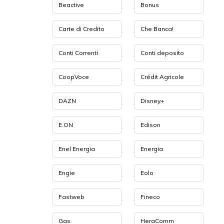
Beactive
Bonus
Carte di Credito
Che Banca!
Conti Correnti
Conti deposito
CoopVoce
Crédit Agricole
DAZN
Disney+
E.ON
Edison
Enel Energia
Energia
Engie
Eolo
Fastweb
Fineco
Gas
HeraComm