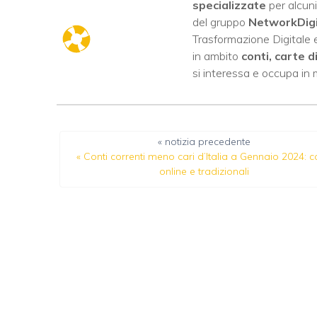
specializzate
per alcuni
del gruppo
NetworkDig
Trasformazione Digitale e
in ambito
conti, carte d
si interessa e occupa in
« notizia precedente
«
Conti correnti meno cari d’Italia a Gennaio 2024: c
online e tradizionali