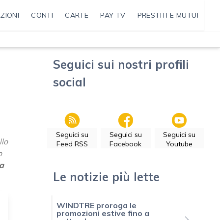
ZIONI
CONTI
CARTE
PAY TV
PRESTITI E MUTUI
Seguici sui nostri profili
social
Seguici su
Seguici su
Seguici su
llo
Feed RSS
Facebook
Youtube
o
a
Le notizie più lette
WINDTRE proroga le
promozioni estive fino a