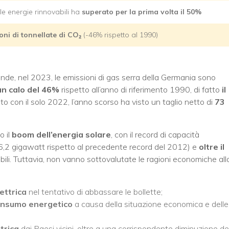
le energie rinnovabili ha
superato per la prima volta il 50%
oni di tonnellate di CO₂
(-46% rispetto al 1990)
de, nel 2023, le emissioni di gas serra della Germania sono
un calo del 46%
rispetto all’anno di riferimento 1990, di fatto
il
nto con il solo 2022, l’anno scorso ha visto un taglio netto di
73
o il
boom dell’energia solare
, con il record di capacità
 6,2 gigawatt rispetto al precedente record del 2012) e
oltre il
bili. Tuttavia, non vanno sottovalutate le ragioni economiche all
ettrica
nel tentativo di abbassare le bollette;
consumo energetico
a causa della situazione economica e delle
trica
dai Paesi vicini, oltre a una corrispondente diminuzione de