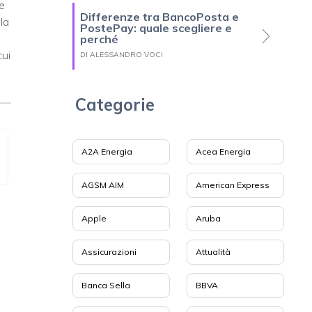
e
Differenze tra BancoPosta e
la
PostePay: quale scegliere e
i
perché
cui
DI ALESSANDRO VOCI
Categorie
A2A Energia
Acea Energia
AGSM AIM
American Express
Apple
Aruba
Assicurazioni
Attualità
Banca Sella
BBVA