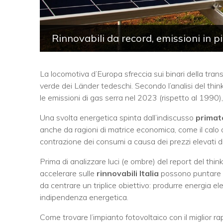
Rinnovabili da record, emissioni in p
La locomotiva d’Europa sfreccia sui binari della transi
verde dei Länder tedeschi. Secondo l’analisi del thi
le emissioni di gas serra nel 2023 (rispetto al 1990),
Una svolta energetica spinta dall’indiscusso
primato
anche da ragioni di matrice economica, come il calo 
contrazione dei consumi a causa dei prezzi elevati di
Prima di analizzare luci (e ombre) del report del thi
accelerare sulle
rinnovabili Italia
possono puntare su
da centrare un triplice obiettivo: produrre energia ele
indipendenza energetica.
Come trovare l’impianto fotovoltaico con il miglior 