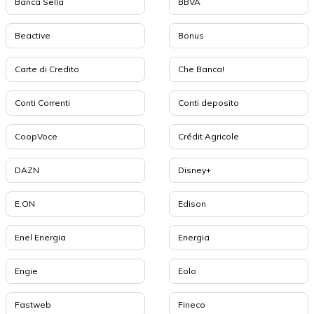
Banca Sella
BBVA
Beactive
Bonus
Carte di Credito
Che Banca!
Conti Correnti
Conti deposito
CoopVoce
Crédit Agricole
DAZN
Disney+
E.ON
Edison
Enel Energia
Energia
Engie
Eolo
Fastweb
Fineco