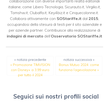
collaborazione con diverse importanti realtà editoriali
italiane, come
Libero Tecnologia
,
Sicurauto.it
,
Virgilio.it
,
Tomshw.it
,
Clubalfa.it
,
Key4biz.it
e
Cinquecolonne.it
.
Collabora attivamente con
SOStariffe.it
dal
2015
,
occupandosi della stesura di testi per il sito aziendale e
per aziende partner. Contribuisce alla realizzazione di
indagini di mercato
dell’
Osservatorio SOStariffe.it
« notizia precedente
notizia successiva »
«
Promozione TIMVISION
Bonus Mutuo 2024: come
con Disney+ a 3,99 euro
funziona l’agevolazione
»
per tutto il 2024
Seguici sui nostri profili social