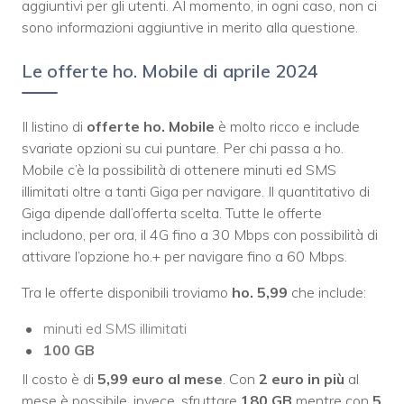
aggiuntivi per gli utenti. Al momento, in ogni caso, non ci
sono informazioni aggiuntive in merito alla questione.
Le offerte ho. Mobile di aprile 2024
Il listino di
offerte ho. Mobile
è molto ricco e include
svariate opzioni su cui puntare. Per chi passa a ho.
Mobile c’è la possibilità di ottenere minuti ed SMS
illimitati oltre a tanti Giga per navigare. Il quantitativo di
Giga dipende dall’offerta scelta. Tutte le offerte
includono, per ora, il 4G fino a 30 Mbps con possibilità di
attivare l’opzione ho.+ per navigare fino a 60 Mbps.
Tra le offerte disponibili troviamo
ho. 5,99
che include:
minuti ed SMS illimitati
100 GB
Il costo è di
5,99 euro al mese
. Con
2 euro in più
al
mese è possibile, invece, sfruttare
180 GB
mentre con
5