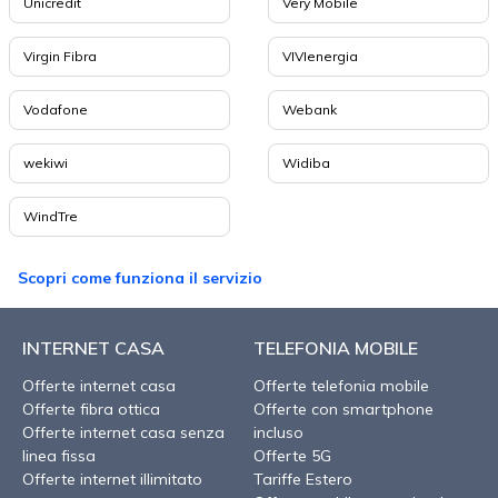
Unicredit
Very Mobile
Virgin Fibra
VIVIenergia
Vodafone
Webank
wekiwi
Widiba
WindTre
Scopri come funziona il servizio
INTERNET CASA
TELEFONIA MOBILE
Offerte internet casa
Offerte telefonia mobile
Offerte fibra ottica
Offerte con smartphone
Offerte internet casa senza
incluso
linea fissa
Offerte 5G
Offerte internet illimitato
Tariffe Estero