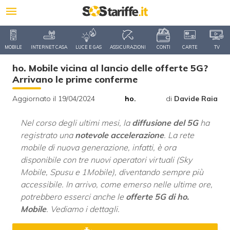
MOBILE
INTERNET CASA
LUCE E GAS
ASSICURAZIONI
CONTI
CARTE
TV
ho. Mobile vicina al lancio delle offerte 5G?
Arrivano le prime conferme
Aggiornato il 19/04/2024
ho.
di
Davide Raia
Nel corso degli ultimi mesi, la
diffusione del 5G
ha
registrato una
notevole accelerazione
. La rete
mobile di nuova generazione, infatti, è ora
disponibile con tre nuovi operatori virtuali (Sky
Mobile, Spusu e 1Mobile), diventando sempre più
accessibile. In arrivo, come emerso nelle ultime ore,
potrebbero esserci anche le
offerte 5G di ho.
Mobile
. Vediamo i dettagli.