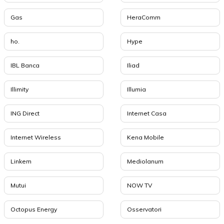
Gas
HeraComm
ho.
Hype
IBL Banca
Iliad
Illimity
Illumia
ING Direct
Internet Casa
Internet Wireless
Kena Mobile
Linkem
Mediolanum
Mutui
NOW TV
Octopus Energy
Osservatori