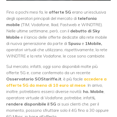
Fino a pochi mesi fa, le
offerte 5G
erano un’esclusiva
degli operatori principali del mercato di
telefonia
mobile
(TIM, Vodafone, Iliad, Fastweb e WINDTRE).
Nelle ultime settimane, però, con il
debutto di Sky
Mobile
e il lancio delle offerte dedicate alla rete mobile
di nuova generazione da parte di
Spusu
e
1Mobile,
operatori virtuali che utilizzano, rispettivamente, la rete
WINDTRE e la rete Vodafone, le cose sono cambiate.
Sul mercato, infatti, oggi sono disponibili molte più
offerte 5G e, come confermato da un recente
Osservatorio SOStariffe.it
, è più facile
accedere a
offerte 5G da meno di 10 euro al mese
. In arrivo,
inoltre, potrebbero esserci diverse novità:
ho. Mobile
,
operatore virtuale di Vodafone, potrebbe, infatt
i,
rendere disponibile il 5G
ai suoi clienti che, per il
momento, possono sfruttare solo il 4G fino a 30 oppure
60 Mbps, in base all’offerta.