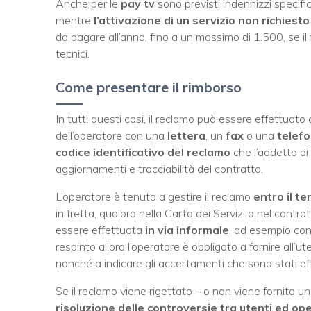
Anche per le
pay tv
sono previsti indennizzi specific
mentre
l’attivazione di un servizio non richiesto
da pagare all’anno, fino a un massimo di 1.500, se il
tecnici.
Come presentare il rimborso
In tutti questi casi, il reclamo può essere effettuato 
dell’operatore con una
lettera
, un
fax
o una
telef
codice identificativo del reclamo
che l’addetto di 
aggiornamenti e tracciabilità del contratto.
L’operatore è tenuto a gestire il reclamo
entro il t
in fretta, qualora nella Carta dei Servizi o nel contra
essere effettuata
in via informale
, ad esempio con
respinto allora l’operatore è obbligato a fornire all’u
nonché a indicare gli accertamenti che sono stati ef
Se il reclamo viene rigettato – o non viene fornita una
risoluzione delle controversie tra utenti ed op