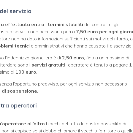
del servizio
 effettuata entro i termini stabiliti
dal contratto, gli
ascun servizio non accessorio pari a
7,50 euro per ogni giorn
tore non ha dato informazioni sufficienti sui motivi del ritardo, o
blemi tecnici
o amministrativi che hanno causato il disservizio.
so l’indennizzo giornaliero è di
2,50 euro
, fino a un massimo di
ritardare sono i
servizi gratuiti
l’operatore è tenuto a pagare
1
simo di
100 euro
.
 senza l’opportuno preavviso, per ogni servizio non accessorio
o di sospensione
.
 tra operatori
’operatore all’altro
blocchi del tutto la nostra possibilità di
 non si capisce se si debba chiamare il vecchio fornitore o quell