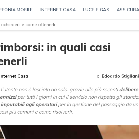
EFONIA MOBILE
INTERNET CASA
LUCE E GAS
ASSICURA
i richiederli e come ottenerli
rimborsi: in quali casi
enerli
Internet Casa
di
Edoardo Stigliani
l’utente non è lasciato da solo: grazie alle più recenti
delibere
ennizzi
per tutti i giorni in cui il servizio non rispetta gli standa
imputabili agli operatori
per la gestione del passaggio da un
i casi più comuni e come risolverli.