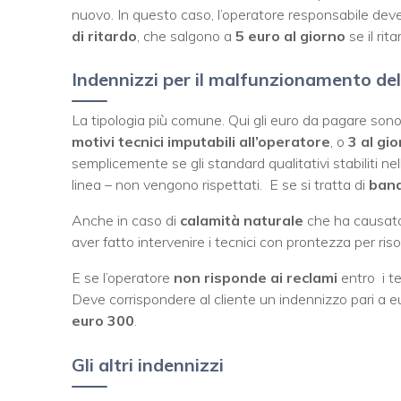
nuovo. In questo caso, l’operatore responsabile dev
di ritardo
, che salgono a
5 euro al giorno
se il ri
Indennizzi per il malfunzionamento del
La tipologia più comune. Qui gli euro da pagare son
motivi tecnici imputabili all’operatore
, o
3 al gi
semplicemente se gli standard qualitativi stabiliti nell
linea – non vengono rispettati.
E se si tratta di
band
Anche in caso di
calamità naturale
che ha causato 
aver fatto intervenire i tecnici con prontezza per riso
E se l’operatore
non risponde ai reclami
entro
i t
Deve corrispondere al cliente un indennizzo pari a 
euro 300
.
Gli altri indennizzi