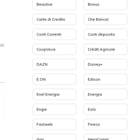
Beactive
Bonus
Carte di Credito
Che Banca!
Conti Correnti
Conti deposito
no
CoopVoce
Crédit Agricole
DAZN
Disney+
E.ON
Edison
Enel Energia
Energia
a
Engie
Eolo
Fastweb
Fineco
Gas
HeraComm