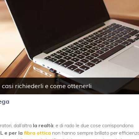
i casi richiederli e come ottenerli
lega
atori, dall’altra
la realtà
: e di rado le due cose corrispondono.
SL e per la
fibra ottica
non hanno sempre brillato per efficienza