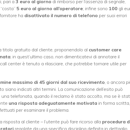
i, pari a
3 euro al giorno
di rimborso per l’assenza di segnale,
“costa”
5 euro al giorno all’operatore
; infine sono
100
gli eu
 fornitore ha
disattivato il numero di telefono
per suoi errori
a titolo gratuito dal cliente, proponendolo al
customer care
onata
; in quest’ultimo caso, non dimenticatevi di annotare il
call center è tenuto a rilasciare, che potrebbe tornare utile per
ermine massimo di 45 giorni dal suo ricevimento
, o ancora p
tto siano indicati altri termini. La comunicazione dell’esito può
 una telefonata, quando il reclamo è stato accolto, ma se è sta
tente
una risposta adeguatamente motivata
in forma scritta,
fettuati per esaminare il problema.
 risposta al cliente – l’utente può fare ricorso alla
procedura d
eratori
regolate da una specifica disciplina definita in dettaglio