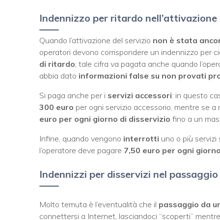
Indennizzo per ritardo nell’attivazione 
Quando l’attivazione del servizio
non è stata ancora
operatori devono corrispondere un indennizzo per ci
di ritardo
; tale cifra va pagata anche quando l’opera
abbia dato
informazioni false su non provati pro
Si paga anche per i
servizi accessori
: in questo ca
300 euro
per ogni servizio accessorio, mentre se a 
euro per ogni giorno di disservizio
fino a un mas
Infine, quando vengono
interrotti
uno o più servizi
l’operatore deve pagare
7,50 euro per ogni giorn
Indennizzi per disservizi nel passaggio
Molto temuta è l’eventualità che il
passaggio da un
connettersi a Internet, lasciandoci “scoperti” mentre