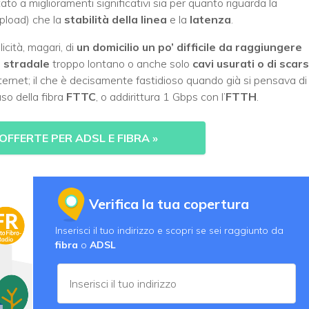
ato a miglioramenti significativi sia per quanto riguarda la
upload) che la
stabilità della linea
e la
latenza
.
icità, magari, di
un domicilio un po’ difficile da raggiungere
 stradale
troppo lontano o anche solo
cavi usurati o di scar
Internet; il che è decisamente fastidioso quando già si pensava di
so della fibra
FTTC
, o addirittura 1 Gbps con l’
FTTH
.
OFFERTE PER ADSL E FIBRA
»
Verifica la tua copertura
Inserisci il tuo indirizzo e scopri se sei raggiunto da
fibra
o
ADSL