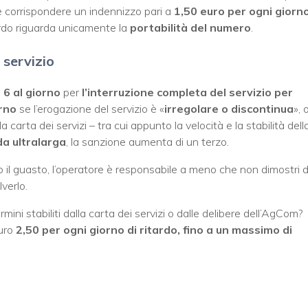
e corrispondere un indennizzo pari a
1,50 euro per ogni giorn
tardo riguarda unicamente la
portabilità del numero
.
 servizio
o
6 al giorno
per
l’interruzione completa del servizio per
orno
se l’erogazione del servizio è «
irregolare o discontinua
», 
a carta dei servizi – tra cui appunto la velocità e la stabilità dell
a ultralarga
, la sanzione aumenta di un terzo.
il guasto, l’operatore è responsabile a meno che non dimostri d
lverlo.
ermini stabiliti dalla carta dei servizi o dalle delibere dell’AgCom?
euro
2,50 per ogni giorno di ritardo, fino a un massimo di