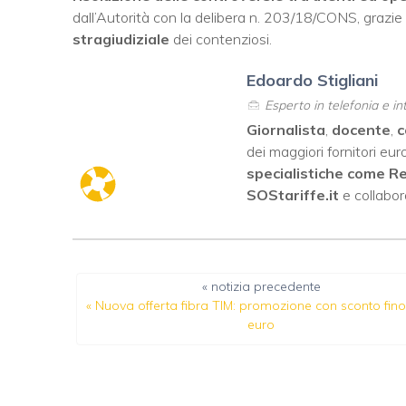
dall’Autorità con la delibera n. 203/18/CONS, grazie 
stragiudiziale
dei contenziosi.
Edoardo Stigliani
Esperto in telefonia e i
Giornalista
,
docente
,
c
dei maggiori fornitori euro
specialistiche
come
Re
SOStariffe.it
e collabo
« notizia precedente
«
Nuova offerta fibra TIM: promozione con sconto fino
euro