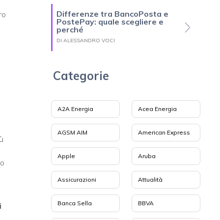
Differenze tra BancoPosta e
ro
PostePay: quale scegliere e
perché
DI ALESSANDRO VOCI
Categorie
A2A Energia
Acea Energia
AGSM AIM
American Express
iù
Apple
Aruba
to
Assicurazioni
Attualità
Banca Sella
BBVA
i