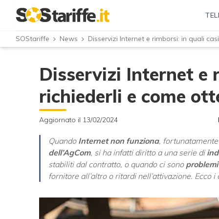
TEL
SOStariffe
News
Disservizi Internet e rimborsi: in quali cas
Disservizi Internet e 
richiederli e come ott
Aggiornato il 13/02/2024
Quando
Internet non funziona
, fortunatamente 
dell’AgCom
, si ha infatti diritto a una serie di
ind
stabiliti dal contratto, o quando ci sono
problemi 
fornitore all’altro o ritardi nell’attivazione. Ecco 