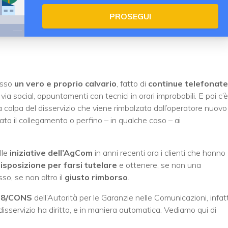
PROSEGUI
pesso
un vero e proprio calvario
, fatto di
continue telefonate
via social, appuntamenti con tecnici in orari improbabili. E poi c’è 
la colpa del disservizio che viene rimbalzata dall’operatore nuovo
ato il collegamento o perfino – in qualche caso – ai
lle
iniziative dell’AgCom
in anni recenti ora i clienti che hanno
isposizione per farsi tutelare
e ottenere, se non una
o, se non altro il
giusto rimborso
.
/18/CONS
dell’Autorità per le Garanzie nelle Comunicazioni, infatt
l disservizio ha diritto, e in maniera automatica. Vediamo qui di