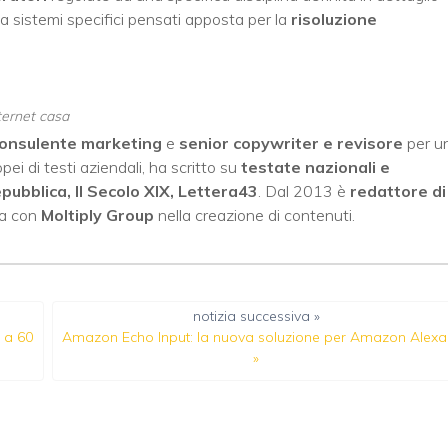
a sistemi specifici pensati apposta per la
risoluzione
nternet casa
onsulente marketing
e
senior copywriter e revisore
per u
pei di testi aziendali, ha scritto su
testate nazionali e
pubblica, Il Secolo XIX, Lettera43
. Dal 2013 è
redattore di
ra con
Moltiply Group
nella creazione di contenuti.
notizia successiva »
 a 60
Amazon Echo Input: la nuova soluzione per Amazon Alex
»