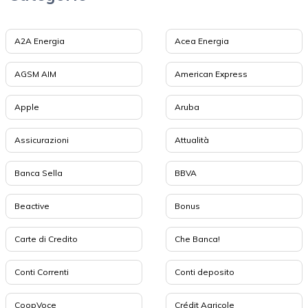
A2A Energia
Acea Energia
AGSM AIM
American Express
Apple
Aruba
Assicurazioni
Attualità
Banca Sella
BBVA
Beactive
Bonus
Carte di Credito
Che Banca!
Conti Correnti
Conti deposito
CoopVoce
Crédit Agricole