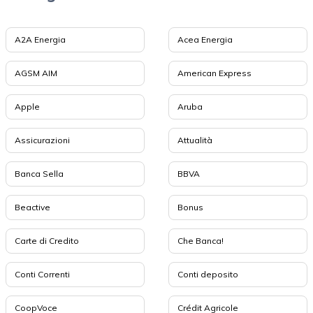
A2A Energia
Acea Energia
AGSM AIM
American Express
Apple
Aruba
Assicurazioni
Attualità
Banca Sella
BBVA
Beactive
Bonus
Carte di Credito
Che Banca!
Conti Correnti
Conti deposito
CoopVoce
Crédit Agricole