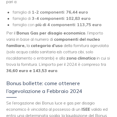
pari a:
famiglia di
1-2 componenti
:
76,44 euro
famiglia di
3-4 componenti
:
102,83 euro
famiglia con
più di 4 componenti
:
113,75 euro
Per il
Bonus Gas per disagio economico
, l’importo
varia in base al numero di
componenti del nucleo
familiare,
la
categoria d’uso
della fornitura agevolata
(solo acqua calda sanitaria e/o cottura cibi, solo
riscaldamento o entrambi) e alla
zona climatica
in cui si
trova la fornitura. L’importo per il 2024 è compreso tra
36,60 euro e 143,53 euro
.
Bonus bollette: come ottenere
l’agevolazione a Febbraio 2024
Se l’erogazione dei Bonus luce e gas per disagio
economico è vincolata al possesso di un
ISEE
valido ed
entro una determinata soglia, la liquidazione del Bonus