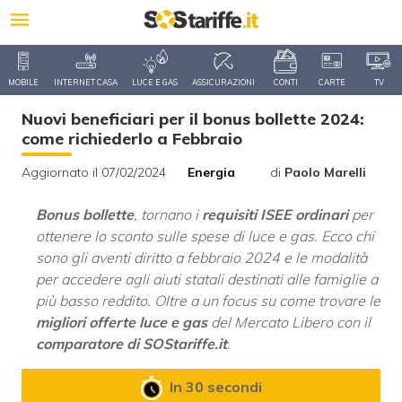
MOBILE
INTERNET CASA
LUCE E GAS
ASSICURAZIONI
CONTI
CARTE
TV
Nuovi beneficiari per il bonus bollette 2024:
come richiederlo a Febbraio
Aggiornato il 07/02/2024
Energia
di
Paolo Marelli
Bonus bollette
, tornano i
requisiti ISEE ordinari
per
ottenere lo sconto sulle spese di luce e gas. Ecco chi
sono gli aventi diritto a febbraio 2024 e le modalità
per accedere agli aiuti statali destinati alle famiglie a
più basso reddito. Oltre a un focus su come trovare le
migliori offerte luce e gas
del Mercato Libero con il
comparatore di SOStariffe.it
.
In 30 secondi