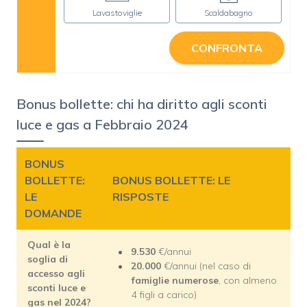
Lavastoviglie
Scaldabagno
CONFRONTA
Bonus bollette: chi ha diritto agli sconti
luce e gas a Febbraio 2024
BONUS
BOLLETTE:
BONUS BOLLETTE: LE
LE
RISPOSTE
DOMANDE
Qual è la
9.530
€/annui
soglia di
20.000
€/annui (nel caso di
accesso agli
famiglie numerose
, con almeno
sconti luce e
4 figli a carico)
gas nel 2024?