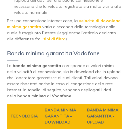
l’upload dei dati; per una buona connessione è
necessario che la velocità registrata sia molto vicina alla
velocità nominale
Per una connessione Internet casa, la
velocità di download
minima garantita
varia a seconda della tecnologia dalla
quale è raggiunto l’utente (leggi anche l'articolo dedicato
alle differenze fra i
tipi di fibra
).
Banda minima garantita Vodafone
La
banda minima garantita
corrisponde ai valori minimi
della velocità di connessione, sia in download che in upload,
che l’operatore garantisce ai suoi clienti. Tali valori devono
essere rispettati anche in caso di congestione della rete
Internet. In tabella, di seguito, vengono riepilogati i dati
della
banda minima di Vodafone
.
BANDA MINIMA
BANDA MINIMA
TECNOLOGIA
GARANTITA –
GARANTITA -
DOWNLOAD
UPLOAD