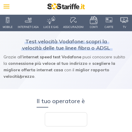
MOBILE
INTERNET CASA
LUCE E GAS
ASSICURAZIONI
CONTI
CARTE
TV
Test velocità Vodafone: scopri la
velocità delle tue linee fibra o ADSL
Grazie all'
internet speed test Vodafone
puoi conoscere subito
la
connessione più veloce al tuo indirizzo
e
scegliere la
migliore offerta internet casa
con il
miglior rapporto
velocità/prezzo
.
Il tuo operatore è