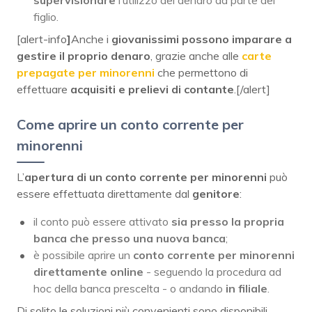
supervisionare
l’utilizzo del denaro da parte del
figlio.
[alert-info
]
Anche i
giovanissimi possono imparare a
gestire il proprio denaro
, grazie anche alle
carte
prepagate per minorenni
che permettono di
effettuare
acquisiti e prelievi di contante
.[/alert]
Come aprire un conto corrente per
minorenni
L’
apertura di un conto corrente per minorenni
può
essere effettuata direttamente dal
genitore
:
il conto può essere attivato
sia presso la propria
banca che presso una nuova banca
;
è possibile aprire un
conto corrente per minorenni
direttamente online
- seguendo la procedura ad
hoc della banca prescelta - o andando
in filiale
.
Di solito le soluzioni più convenienti sono disponibili