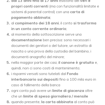
dai 13 anni fino ai 17 anni
esistono dei
veri e
propri conti correnti
(ma con funzionalità limitate e
sistemi di parental control) con una
carta di
pagamento abbinata
;
al
compimento dei 18 anni
, il conto
si trasforma
in un conto corrente ordinario
;
al momento della sottoscrizione serve una
documentazione
ben precisa: sono necessari i
documenti dei genitori o del tutore, un estratto di
nascita o una prova della custodia del bambino, i
documenti anagrafici del minore;
nella maggior parte dei casi,
il canone è gratuito
e,
quindi, non ci sono costi di mantenimento;
i risparmi versati sono tutelati dal
Fondo
interbancario sui depositi
fino a 100 mila euro in
caso di fallimento della banca
ogni conto può avere un
limite di giacenza
oltre
che un
limite di spesa giornaliera / mensile
quando presente,
la carta abbinata
al conto può