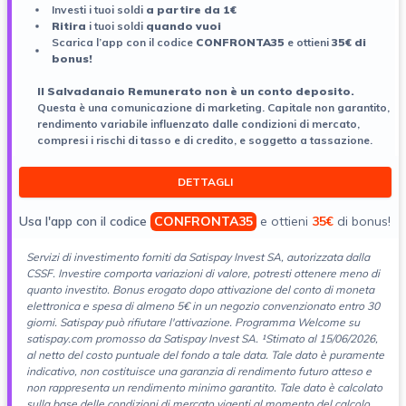
Investi i tuoi soldi
a partire da 1€
Ritira
i tuoi soldi
quando vuoi
Scarica l’app con il codice
CONFRONTA35
e ottieni
35€ di
bonus!
ll Salvadanaio Remunerato non è un conto deposito.
Questa è una comunicazione di marketing. Capitale non garantito,
rendimento variabile influenzato dalle condizioni di mercato,
compresi i rischi di tasso e di credito, e soggetto a tassazione.
DETTAGLI
Usa l'app con il codice
CONFRONTA35
e ottieni
35€
di bonus!
Servizi di investimento forniti da Satispay Invest SA, autorizzata dalla
CSSF. Investire comporta variazioni di
valore, potresti ottenere meno di
quanto investito. Bonus erogato dopo attivazione del conto di moneta
elettronica e spesa di almeno 5€ in un negozio convenzionato entro 30
giorni. Satispay può rifiutare l'attivazione. Programma Welcome su
satispay.com promosso da Satispay Invest SA. ¹Stimato al 15/06/2026,
al netto del costo puntuale del fondo a tale data. Tale dato è puramente
indicativo, non costituisce una garanzia di rendimento futuro atteso e
non rappresenta un rendimento minimo garantito. Tale dato è calcolato
sulla base delle condizioni di mercato vigenti al momento del calcolo,