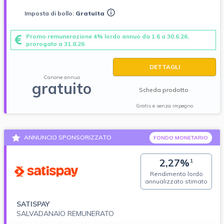
Imposta di bollo:
Gratuita
Promo remunerazione 4% lordo annuo da 1.6 a 30.6.26,
prorogato a 31.8.26
DETTAGLI
Canone annuo
gratuito
Scheda prodotto
Gratis e senza impegno
ANNUNCIO SPONSORIZZATO
FONDO MONETARIO
2,27%
1
Rendimento lordo
annualizzato stimato
SATISPAY
SALVADANAIO REMUNERATO