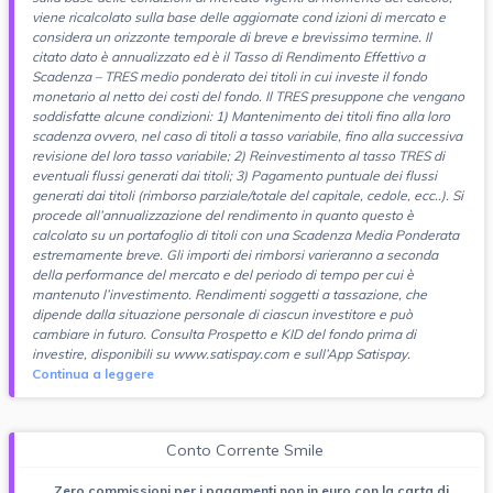
viene ricalcolato sulla base delle aggiornate cond izioni di mercato e
considera un orizzonte temporale di breve e brevissimo termine. Il
citato dato è annualizzato ed è il Tasso di Rendimento Effettivo a
Scadenza – TRES medio ponderato dei titoli in cui investe il fondo
monetario al netto dei costi del fondo. Il TRES presuppone che vengano
soddisfatte alcune condizioni: 1) Mantenimento dei titoli fino alla loro
scadenza ovvero, nel caso di titoli a tasso variabile, fino alla successiva
revisione del loro tasso variabile; 2) Reinvestimento al tasso TRES di
eventuali flussi generati dai titoli; 3) Pagamento puntuale dei flussi
generati dai titoli (rimborso parziale/totale del capitale, cedole, ecc..). Si
procede all’annualizzazione del rendimento in quanto questo è
calcolato su un portafoglio di titoli con una Scadenza Media Ponderata
estremamente breve. Gli importi dei rimborsi varieranno a seconda
della performance del mercato e del periodo di tempo per cui è
mantenuto l’investimento. Rendimenti soggetti a tassazione, che
dipende dalla situazione personale di ciascun investitore e può
cambiare in futuro. Consulta Prospetto e KID del fondo prima di
investire, disponibili su www.satispay.com e sull’App Satispay.
Continua a leggere
Conto Corrente Smile
Zero commissioni per i pagamenti non in euro con la carta di