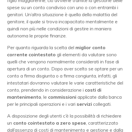
figlio maggiorenne, ciò avviene tramite la gestione delle
spese su un conto condiviso con uno o con entrambi i
genitori. Un’altra situazione è quella della malattia del
genitore, il quale si trova incapacitato mentalmente e
quindi non più nelle condizioni di gestire in maniera
autonoma le proprie finanze.
Per quanto riguarda la scelta del
miglior conto
corrente cointestato
gli elementi da valutare sono
quelli che vengono normalmente considerati in fase di
apertura di un conto. Dopo aver scelto se optare per un
conto a firma disgiunta o a firma congiunta, infatti, gli
intestatari dovranno valutare le varie caratteristiche del
conto, prendendo in considerazione i
costi di
mantenimento
, le
commissioni
applicate dalla banca
per le principali operazioni e i vari
servizi
collegati.
A disposizione degli utenti c’è la possibilità di richiedere
un
conto cointestato a zero spese
, caratterizzato
dall’assenza di costi di mantenimento e gestione e dalla