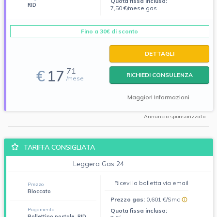
Quota fissa inclusa:
RID
7,50 €/mese gas
Fino a 30€ di sconto
DETTAGLI
71
€
17
RICHIEDI CONSULENZA
/mese
Maggiori Informazioni
Annuncio sponsorizzato
TARIFFA CONSIGLIATA
Leggera Gas 24
Ricevi la bolletta via email
Prezzo
Bloccato
Prezzo gas:
0,601 €/Smc
Pagamento
Quota fissa inclusa:
Bollettino postale, RID