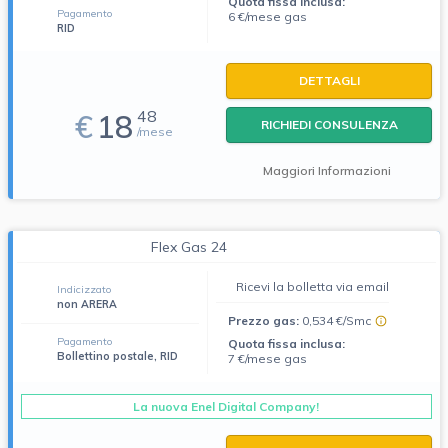
Quota fissa inclusa:
Pagamento
6 €/mese gas
RID
DETTAGLI
48
€
18
RICHIEDI CONSULENZA
/mese
Maggiori Informazioni
Flex Gas 24
Ricevi la bolletta via email
Indicizzato
non ARERA
Prezzo gas:
0,534 €/Smc
Pagamento
Quota fissa inclusa:
Bollettino postale, RID
7 €/mese gas
La nuova Enel Digital Company!