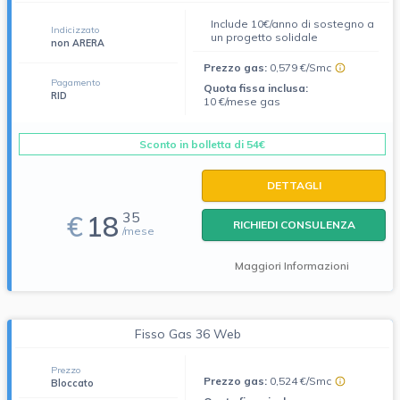
Include 10€/anno di sostegno a
Indicizzato
un progetto solidale
non ARERA
Prezzo gas:
0,579 €/Smc
Pagamento
Quota fissa inclusa:
RID
10 €/mese gas
Sconto in bolletta di 54€
DETTAGLI
35
€
18
RICHIEDI CONSULENZA
/mese
Maggiori Informazioni
Fisso Gas 36 Web
Prezzo
Prezzo gas:
0,524 €/Smc
Bloccato