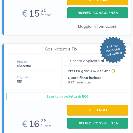
35
€
15
RICHIEDI CONSULENZA
/mese
Maggiori Informazioni
TARIFFA
Gas Naturale Fix
ESCLUSIVA
SOStariffe.it
Sconto applicato al 12° mese
Prezzo
Bloccato
Prezzo gas:
0,470 €/Smc
Pagamento
Quota fissa inclusa:
RID
9 €/mese gas
Sconto in bolletta di 50€
DETTAGLI
26
€
16
RICHIEDI CONSULENZA
/mese