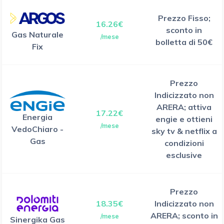
Prezzo Fisso;
16.26€
sconto in
Gas Naturale
/mese
bolletta di 50€
Fix
Prezzo
Indicizzato non
ARERA; attiva
17.22€
Energia
engie e ottieni
/mese
VedoChiaro -
sky tv & netflix a
Gas
condizioni
esclusive
Prezzo
18.35€
Indicizzato non
ARERA; sconto in
/mese
Sinergika Gas