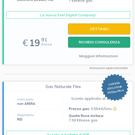
7 €/mese gas
La nuova Enel Digital Company!
DETTAGLI
91
€
19
RICHIEDI CONSULENZA
/mese
Maggiori Informazioni
Annuncio sponsorizzato
TARIFFA
Gas Naturale Flex
ESCLUSIVA
SOStariffe.it
Sconto applicato al 12° mese
Indicizzato
non ARERA
Prezzo gas:
0,554 €/Smc
Pagamento
Quota fissa inclusa:
RID
7,50 €/mese gas
Sconto in bolletta di 50€