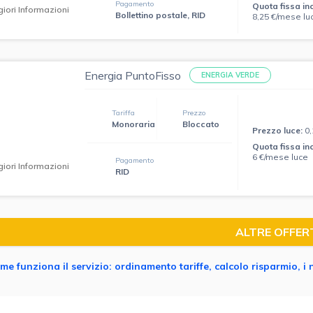
Pagamento
Quota fissa in
iori Informazioni
Bollettino postale, RID
8,25 €/mese lu
Energia PuntoFisso
ENERGIA VERDE
Tariffa
Prezzo
Monoraria
Bloccato
Prezzo luce:
0
Quota fissa in
6 €/mese luce
Pagamento
iori Informazioni
RID
ALTRE OFFER
me funziona il servizio: ordinamento tariffe, calcolo risparmio, i 