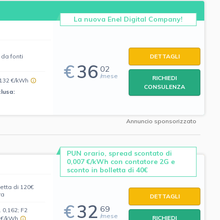
La nuova Enel Digital Company!
da fonti
DETTAGLI
€
36
02
/mese
RICHIEDI
,132 €/kWh
CONSULENZA
clusa:
Annuncio sponsorizzato
PUN orario, spread scontato di
0,007 €/kWh con contatore 2G e
sconto in bolletta di 40€
letta di 120€
ra
DETTAGLI
€
32
69
 0,162; F2
/mese
RICHIEDI
8 €/kWh