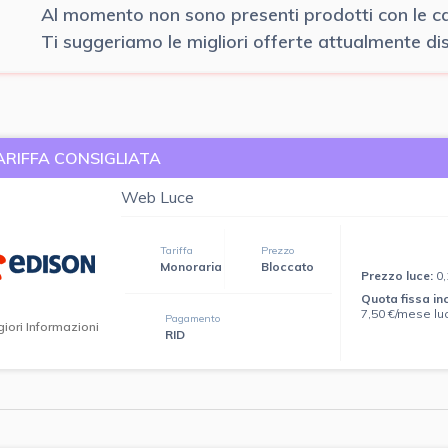
Al momento non sono presenti prodotti con le car
Ti suggeriamo le migliori offerte attualmente disp
ARIFFA CONSIGLIATA
Web Luce
Tariffa
Prezzo
Monoraria
Bloccato
Prezzo luce:
0
Quota fissa in
7,50 €/mese lu
Pagamento
iori Informazioni
RID