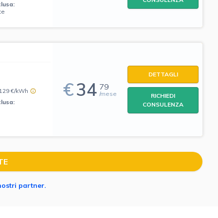
clusa:
ce
DETTAGLI
€
34
79
,129 €/kWh
/mese
RICHIEDI
clusa:
CONSULENZA
TE
nostri partner.