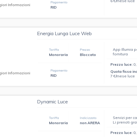
6 €/mese luce
Pagamento
iori Informazioni
RID
Energia Lunga Luce Web
App Illumia p
Tariffa
Prezzo
fornitura
Monoraria
Bloccato
Prezzo luce:
0
Pagamento
Quota fissa in
iori Informazioni
RID
7 €/mese luce
Dynamic Luce
Servizi per c
Tariffa
Indicizzato
Li prenoti gra
Monoraria
non ARERA
Prezzo luce:
0