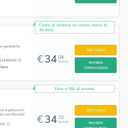
Costo di recesso se rimani meno di
36 mesi.
er gestire la
DETTAGLI
€
34
04
,119 €/kWh
/mese
RICHIEDI
clusa:
CONSULENZA
Fino a 55€ di sconto
asa e persona?
DETTAGLI
tis con Risolve!
€
34
72
/mese
RICHIEDI
,157
CONSULENZA