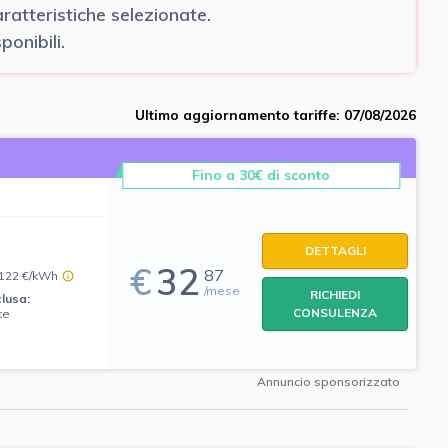
atteristiche selezionate.
onibili.
Ultimo aggiornamento tariffe: 07/08/2026
Fino a 30€ di sconto
DETTAGLI
€
32
87
,122 €/kWh
/mese
RICHIEDI
clusa:
CONSULENZA
ce
Annuncio sponsorizzato