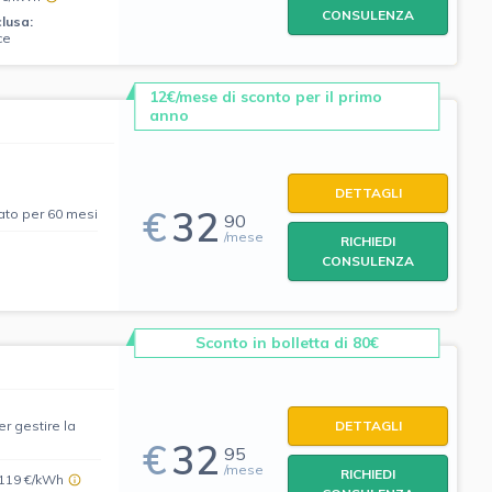
CONSULENZA
clusa:
ce
12€/mese di sconto per il primo
anno
DETTAGLI
€
32
ato per 60 mesi
90
/mese
RICHIEDI
CONSULENZA
Sconto in bolletta di 80€
er gestire la
DETTAGLI
€
32
95
/mese
RICHIEDI
,119 €/kWh