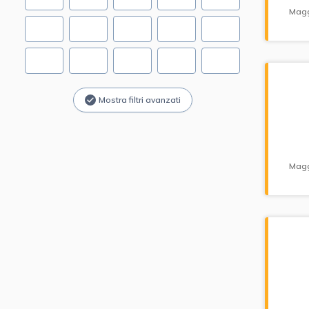
Magg
Mostra filtri avanzati
Magg