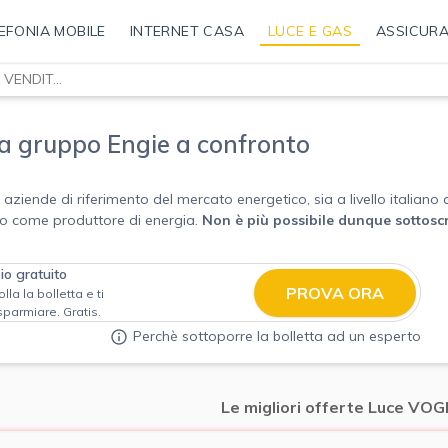
EFONIA MOBILE
INTERNET CASA
LUCE E GAS
ASSICURA
VOGHERA ENERGIA VENDITA
ta gruppo Engie a confronto
e aziende di riferimento del mercato energetico, sia a livello italian
 solo come produttore di energia.
Non è più possibile dunque sottosc
zio gratuito
PROVA ORA
la la bolletta e ti
isparmiare. Gratis.
Perchè sottoporre la bolletta ad un esperto
Le migliori offerte Luce V