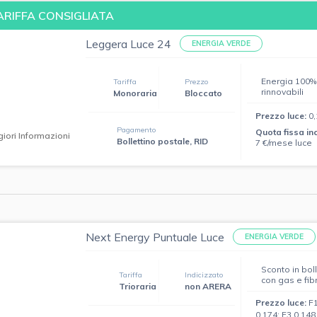
ARIFFA CONSIGLIATA
Leggera Luce 24
ENERGIA VERDE
Energia 100% 
Tariffa
Prezzo
rinnovabili
Monoraria
Bloccato
Prezzo luce:
0
Pagamento
Quota fissa in
iori Informazioni
Bollettino postale, RID
7 €/mese luce
Next Energy Puntuale Luce
ENERGIA VERDE
Sconto in bol
Tariffa
Indicizzato
con gas e fib
Trioraria
non ARERA
Prezzo luce:
F1
0,174; F3 0,14