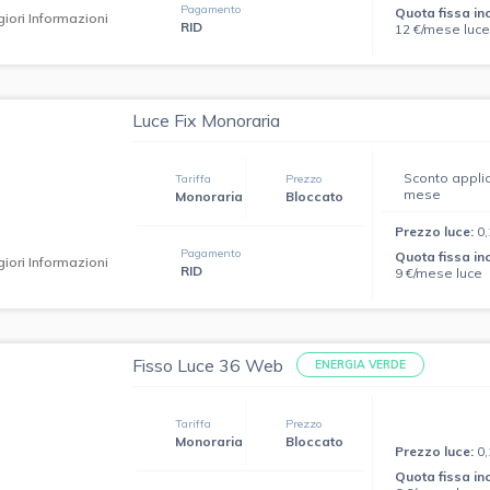
Pagamento
Quota fissa in
iori Informazioni
RID
12 €/mese luc
Luce Fix Monoraria
Sconto applic
Tariffa
Prezzo
mese
Monoraria
Bloccato
Prezzo luce:
0
Pagamento
Quota fissa in
iori Informazioni
RID
9 €/mese luce
Fisso Luce 36 Web
ENERGIA VERDE
Tariffa
Prezzo
Monoraria
Bloccato
Prezzo luce:
0
Quota fissa in