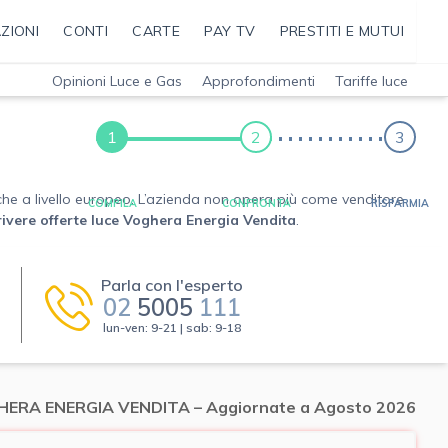
ZIONI
CONTI
CARTE
PAY TV
PRESTITI E MUTUI
Opinioni Luce e Gas
Approfondimenti
Tariffe luce
1
2
3
o che a livello europeo. L’azienda non opera più come venditore
COMPILA
CONFRONTA
RISPARMIA
rivere offerte luce Voghera Energia Vendita
.
Parla con l'esperto
02
5005
111
lun-ven: 9-21 | sab: 9-18
OGHERA ENERGIA VENDITA – Aggiornate a Agosto 2026