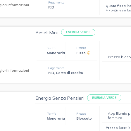
Pagamento
iori Informazioni
Quota fissa in
RID
4,75 €/mese lu
Reset Mini
ENERGIA VERDE
Prezzo
Tariffa
Monoraria
Fisso
Prezzo blocc
Pagamento
iori Informazioni
RID, Carta di credito
Energia Senza Pensieri
ENERGIA VERDE
App Illumia p
Tariffa
Prezzo
fornitura
Monoraria
Bloccato
Prezzo luce:
0