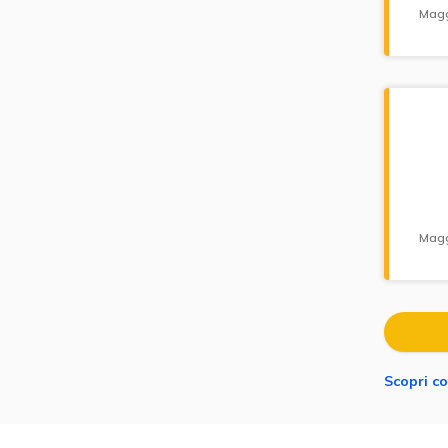
Magg
Magg
Scopri co