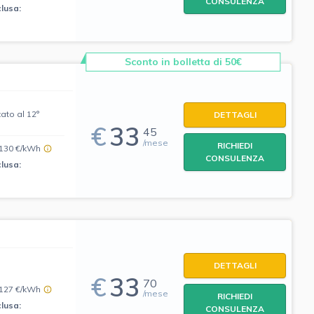
CONSULENZA
clusa:
e
Sconto in bolletta di 50€
ato al 12°
DETTAGLI
€
33
45
/mese
RICHIEDI
,130 €/kWh
CONSULENZA
clusa:
DETTAGLI
€
33
70
,127 €/kWh
/mese
RICHIEDI
clusa:
CONSULENZA