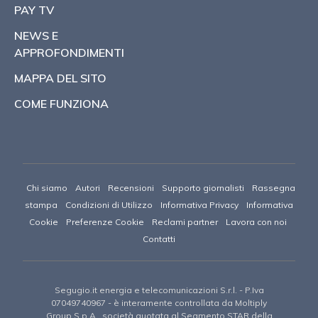
PAY TV
NEWS E
APPROFONDIMENTI
MAPPA DEL SITO
COME FUNZIONA
Chi siamo
Autori
Recensioni
Supporto giornalisti
Rassegna
stampa
Condizioni di Utilizzo
Informativa Privacy
Informativa
Cookie
Preferenze Cookie
Reclami partner
Lavora con noi
Contatti
Segugio.it energia e telecomunicazioni S.r.l.
- P.Iva
07049740967 -
è interamente controllata da Moltiply
Group S.p.A., società quotata al Segmento STAR della