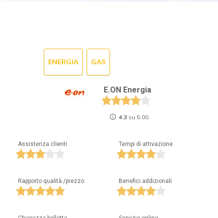
ENERGIA
GAS
E.ON Energia
4.3
su 5.00
Assistenza clienti
Tempi di attivazione
Rapporto qualità /prezzo
Benefici addizionali
Chiarezza bolletta
Servizio online