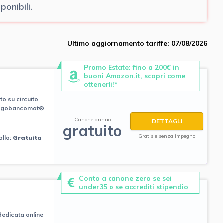
onibili.
Ultimo aggiornamento tariffe: 07/08/2026
Promo Estate: fino a 200€ in
buoni Amazon.it, scopri come
ottenerli!*
to su circuito
Pagobancomat®
Canone annuo
DETTAGLI
gratuito
Gratis e senza impegno
ollo:
Gratuita
Conto a canone zero se sei
under35 o se accrediti stipendio
edicata online