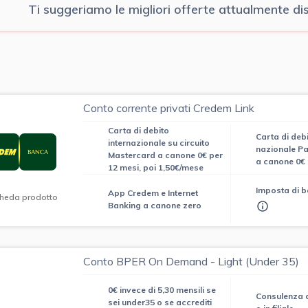
Ti suggeriamo le migliori offerte attualmente disp
Conto corrente privati Credem Link
Carta di debito
Carta di debi
internazionale su circuito
nazionale 
Mastercard a canone 0€ per
a canone 0€
12 mesi, poi 1,50€/mese
Imposta di b
App Credem e Internet
heda prodotto
Banking a canone zero
Conto BPER On Demand - Light (Under 35)
0€ invece di 5,30 mensili se
Consulenza d
sei under35 o se accrediti