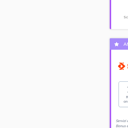
Sc
A
R
an
Servizi 
Bonus e