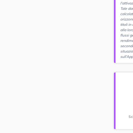
l'attiv
Tale da
calcola
orizzon
titoli i
alla lor
flussi g
rendime
seconda
situazi
sull’App
Sc