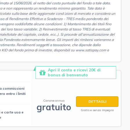
to al 15/06/2026, al netto del costo puntuale del fondo a tale data.
eso e non rappresenta un rendimento minimo garantito. Tale dato è
alcolato sulla base delle aggiornate cond izioni di mercato e considera un
 Tasso di Rendimento Effettivo a Scadenza – TRES medio ponderato dei
e vengano soddisfatte alcune condizioni: 1) Mantenimento dei titoli fino
ne del loro tasso variabile; 2) Reinvestimento al tasso TRES di eventuali
ziale/totale del capitale, cedole, ecc..). Si procede all’annualizzazione del
dia Ponderata estremamente breve. Gli importi dei rimborsi varieranno a
estimento. Rendimenti soggetti a tassazione, che dipende dalla
e KID del fondo prima di investire, disponibili su www.satispay.com e
Apri il conto e ricevi 20€ di
bonus di benvenuto
za commissioni
ro entro i limiti
Canone annuo
DETTAGLI
gratuito
Gratis e senza impegno
i e carte usa e
e