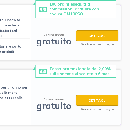
100 ordini eseguiti a
commissioni gratuite con il
codice OM100SO
rd Fineco fai
aluta estera
ssioni sul
Canone annuo
ta
DETTAGLI
gratuito
Gratis e senza impegno
ntanei e carta
 gratuiti
Tasso promozionale del 2,00%
sulle somme vincolate a 6 mesi
 per un anno per
, altrimenti
ma azzerabile
Canone annuo
DETTAGLI
gratuito
Gratis e senza impegno