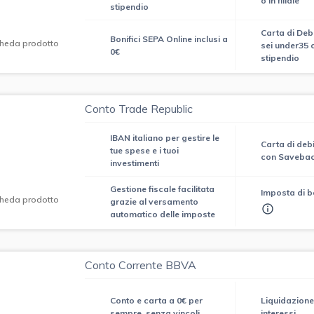
o in filiale
stipendio
Carta di Deb
Bonifici SEPA Online inclusi a
heda prodotto
sei under35 o
0€
stipendio
Conto Trade Republic
IBAN italiano per gestire le
Carta di deb
tue spese e i tuoi
con Saveba
investimenti
Gestione fiscale facilitata
Imposta di b
heda prodotto
grazie al versamento
automatico delle imposte
Conto Corrente BBVA
Conto e carta a 0€ per
Liquidazione
sempre, senza vincoli
interessi