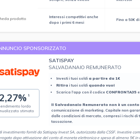
Interessi competitivi anche
heda prodotto
Fino a 50€ d
dopo i primi 6 mesi
NNUNCIO SPONSORIZZATO
SATISPAY
SALVADANAIO REMUNERATO
Investi i tuoi soldi
a partire da 1€
Ritira
i tuoi soldi
quando vuoi
Scarica l’app con il codice
CONFRONTA35
e
2,27%
1
ll Salvadanaio Remunerato non è un conto
endimento lordo
comunicazione di marketing. Capitale non garant
nualizzato stimato
dalle condizioni di mercato, compresi i rischi di 
tassazione.
di investimento forniti da Satispay Invest SA, autorizzata dalla CSSF. Investire com
rogato dopo attivazione del conto di moneta elettronica e spesa di almeno 5€ in u