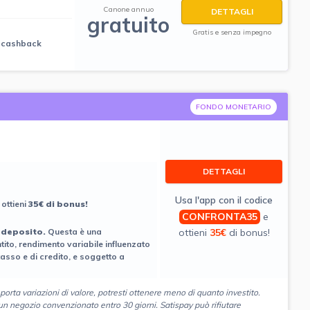
Canone annuo
DETTAGLI
gratuito
Gratis e senza impegno
i cashback
FONDO MONETARIO
DETTAGLI
Usa l'app con il codice
 ottieni
35€ di bonus!
CONFRONTA35
e
ottieni
35€
di bonus!
 deposito.
Questa è una
ito, rendimento variabile influenzato
tasso e di credito, e soggetto a
porta variazioni di
valore, potresti ottenere meno di quanto investito.
n negozio convenzionato entro 30 giorni. Satispay può rifiutare