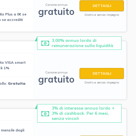
Canone annuo
DETTAGLI
gratuito
ito Plus a 0€ se
Gratis e senza impegno
 se accrediti
3,00% annuo lordo di
remunerazione sulla liquidità
ito VISA smart
ck 1%
Canone annuo
DETTAGLI
gratuito
Gratis e senza impegno
ollo:
Gratuita
3% di interesse annuo lordo +
3% di cashback. Per 6 mesi,
senza vincoli
 mensile degli