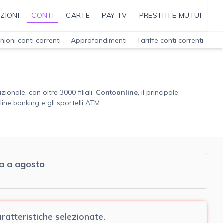
ZIONI
CONTI
CARTE
PAY TV
PRESTITI E MUTUI
nioni conti correnti
Approfondimenti
Tariffe conti correnti
ionale, con oltre 3000 filiali.
Contoonline
, il principale
line banking e gli sportelli ATM.
na a agosto
atteristiche selezionate.