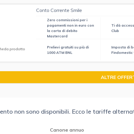
Conto Corrente Smile
Zero commissioni per i
pagamenti non in euro con
Ti dà acces
la carta di debito
Club
Mastercard
Prelievi gratuiti su più di
Imposta di bo
heda prodotto
1000 ATM BNL
Findomestic 
ALTRE OFFER
to non sono disponibili. Ecco le tariffe alternat
Canone annuo