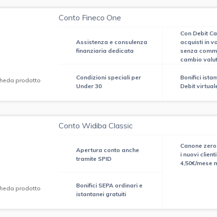
Conto Fineco One
Con Debit Ca
Assistenza e consulenza
acquisti in v
finanziaria dedicata
senza commi
cambio valu
Condizioni speciali per
Bonifici ista
heda prodotto
Under 30
Debit virtuale
Conto Widiba Classic
Canone zero
Apertura conto anche
i nuovi clienti
tramite SPID
4,50€/mese 
Bonifici SEPA ordinari e
heda prodotto
istantanei gratuiti