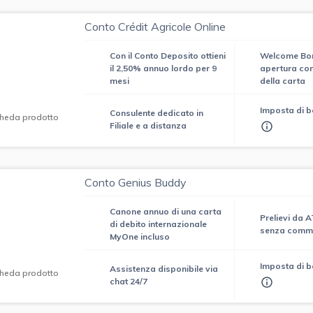
Conto Crédit Agricole Online
Con il Conto Deposito ottieni
Welcome Bon
il 2,50% annuo lordo per 9
apertura cont
mesi
della carta
Imposta di b
Consulente dedicato in
heda prodotto
Filiale e a distanza
Conto Genius Buddy
Canone annuo di una carta
Prelievi da 
di debito internazionale
senza commi
MyOne incluso
Imposta di b
Assistenza disponibile via
heda prodotto
chat 24/7