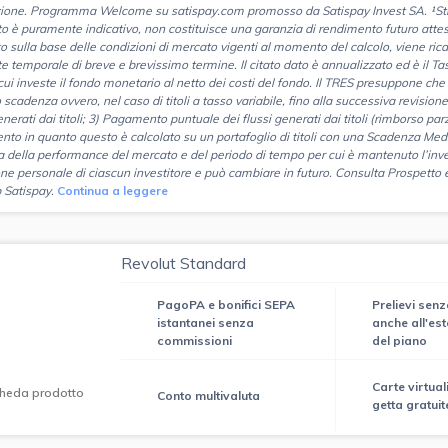
azione. Programma Welcome su satispay.com promosso da Satispay Invest SA. ¹Stima
to è puramente indicativo, non costituisce una garanzia di rendimento futuro att
to sulla base delle condizioni di mercato vigenti al momento del calcolo, viene ric
te temporale di breve e brevissimo termine. Il citato dato è annualizzato ed è il
n cui investe il fondo monetario al netto dei costi del fondo. Il TRES presuppone ch
o scadenza ovvero, nel caso di titoli a tasso variabile, fino alla successiva revisio
enerati dai titoli; 3) Pagamento puntuale dei flussi generati dai titoli (rimborso par
nto in quanto questo è calcolato su un portafoglio di titoli con una Scadenza Me
 della performance del mercato e del periodo di tempo per cui è mantenuto l’inv
one personale di ciascun investitore e può cambiare in futuro. Consulta Prospetto 
 Satispay.
Continua a leggere
Revolut Standard
PagoPA e bonifici SEPA
Prelievi sen
istantanei senza
anche all'este
commissioni
del piano
Carte virtual
heda prodotto
Conto multivaluta
getta gratuit