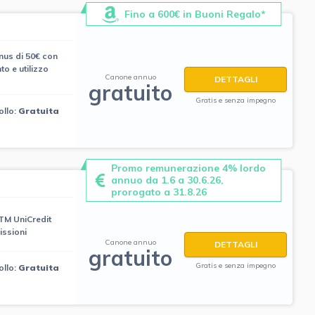
Fino a 600€ in Buoni Regalo*
us di 50€ con
o e utilizzo
Canone annuo
DETTAGLI
gratuito
Gratis e senza impegno
ollo:
Gratuita
Promo remunerazione 4% lordo
annuo da 1.6 a 30.6.26,
prorogato a 31.8.26
ATM UniCredit
ssioni
Canone annuo
DETTAGLI
gratuito
Gratis e senza impegno
ollo:
Gratuita