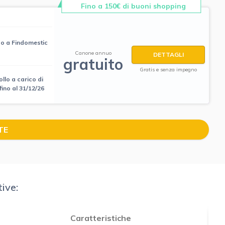
Fino a 150€ di buoni shopping
so a Findomestic
Canone annuo
DETTAGLI
gratuito
Gratis e senza impegno
llo a carico di
fino al 31/12/26
TE
ive:
Caratteristiche