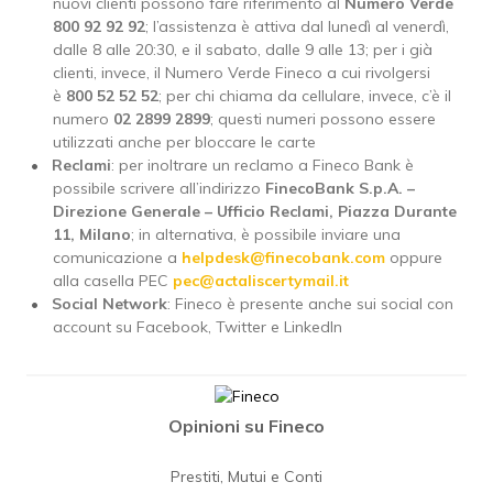
nuovi clienti possono fare riferimento al
Numero Verde
800 92 92 92
; l’assistenza è attiva dal lunedì al venerdì,
dalle 8 alle 20:30, e il sabato, dalle 9 alle 13; per i già
clienti, invece, il Numero Verde Fineco a cui rivolgersi
è
800 52 52 52
; per chi chiama da cellulare, invece, c’è il
numero
02 2899 2899
; questi numeri possono essere
utilizzati anche per bloccare le carte
Reclami
: per inoltrare un reclamo a Fineco Bank è
possibile scrivere all’indirizzo
FinecoBank S.p.A. –
Direzione Generale – Ufficio Reclami, Piazza Durante
11, Milano
; in alternativa, è possibile inviare una
comunicazione a
helpdesk@finecobank.com
oppure
alla casella PEC
pec@actaliscertymail.it
Social Network
: Fineco è presente anche sui social con
account su Facebook, Twitter e LinkedIn
Opinioni su Fineco
Prestiti, Mutui e Conti