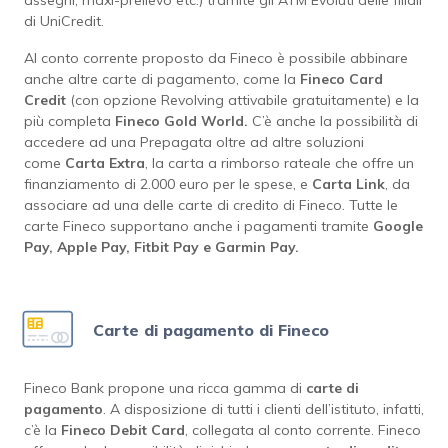
assegni, maxi-prelievo etc.) tramite gli ATM Evoluti delle filiali
di UniCredit.
Al conto corrente proposto da Fineco è possibile abbinare
anche altre carte di pagamento, come la
Fineco Card
Credit
(con opzione Revolving attivabile gratuitamente) e la
più completa
Fineco Gold World.
C’è anche la possibilità di
accedere ad una Prepagata oltre ad altre soluzioni
come
Carta
Extra
, la carta a rimborso rateale che offre un
finanziamento di 2.000 euro per le spese, e
Carta
Link
, da
associare ad una delle carte di credito di Fineco. Tutte le
carte Fineco supportano anche i pagamenti tramite
Google
Pay, Apple Pay, Fitbit Pay e Garmin Pay.
Carte di pagamento di Fineco
Fineco Bank propone una ricca gamma di
carte di
pagamento
. A disposizione di tutti i clienti dell’istituto, infatti,
c’è la
Fineco Debit Card
, collegata al conto corrente. Fineco