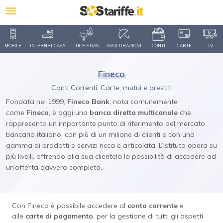
MOBILE
INTERNET CASA
LUCE E GAS
ASSICURAZIONI
CONTI
CARTE
TV
Fineco
Conti Correnti, Carte, mutui e prestiti
Fondata nel 1999,
Fineco Bank
, nota comunemente
come
Fineco
, è oggi una
banca diretta multicanale
che
rappresenta un importante punto di riferimento del mercato
bancario italiano, con più di un milione di clienti e con una
gamma di prodotti e servizi ricca e articolata. L’istituto opera su
più livelli, offrendo alla sua clientela la possibilità di accedere ad
un’offerta davvero completa.
Con Fineco è possibile accedere al
conto corrente
e
alle
carte di pagamento
, per la gestione di tutti gli aspetti