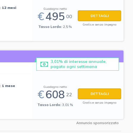
e:
12 mesi
Guadagno netto
€
495
00
DETTAGLI
Gratis e senza impegno
Tasso Lordo:
2,5 %
3,01% di interesse annuale,
pagato ogni settimana
e:
1 mese
Guadagno netto
€
608
22
DETTAGLI
Gratis e senza impegno
Tasso Lordo:
3,01 %
Annuncio sponsorizzato