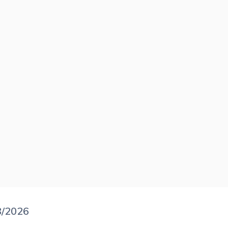
08/2026