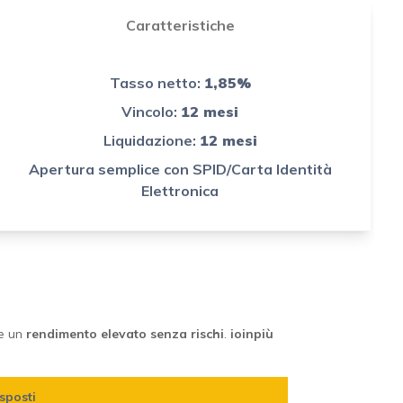
Caratteristiche
Tasso netto:
1,85%
Vincolo:
12 mesi
Liquidazione:
12 mesi
Apertura semplice con SPID/Carta Identità
Elettronica
re un
rendimento elevato
senza rischi
.
ioinpiù
isposti