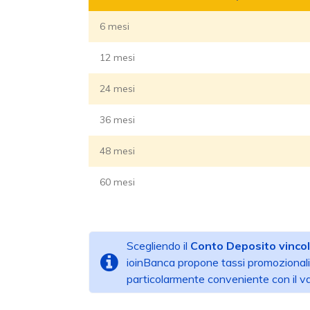
6 mesi
12 mesi
24 mesi
36 mesi
48 mesi
60 mesi
Scegliendo il
Conto Deposito vincol
ioinBanca propone tassi promozionali a
particolarmente conveniente con il van