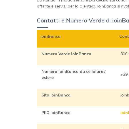
puntando in modo sempre più deciso sui canali 
offerte e servizi per la clientela. ioinBanca si r
Contatti e Numero Verde di ioin
ioinBanca
Conta
Numero Verde ioinBanca
800 
Numero ioinBanca da cellulare /
+39 
estero
Sito ioinBanca
Ioin
PEC ioinBanca
ioin