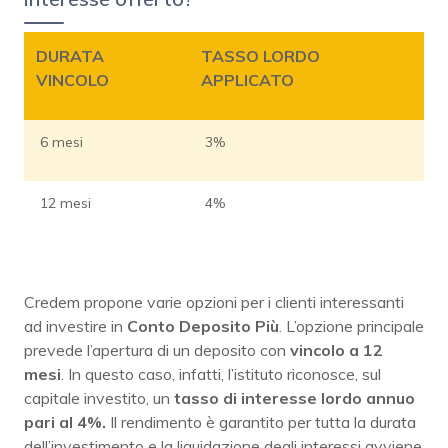
DURATA
TASSO LORDO
VINCOLO
APPLICATO
6 mesi
3%
12 mesi
4%
Credem propone varie opzioni per i clienti interessanti
ad investire in
Conto Deposito Più
. L’opzione principale
prevede l’apertura di un deposito con
vincolo a 12
mesi
. In questo caso, infatti, l’istituto riconosce, sul
capitale investito, un
tasso di interesse lordo annuo
pari al 4%.
Il rendimento è garantito per tutta la durata
dell’investimento e la liquidazione degli interessi avviene