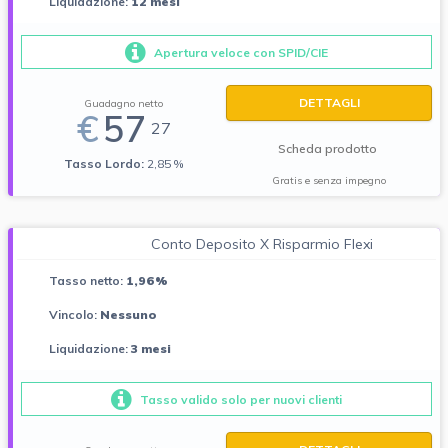
Liquidazione:
12 mesi
Apertura veloce con SPID/CIE
DETTAGLI
Guadagno netto
€
57
27
Scheda prodotto
Tasso Lordo:
2,85 %
Gratis e senza impegno
Conto Deposito X Risparmio Flexi
Tasso netto:
1,96%
Vincolo:
Nessuno
Liquidazione:
3 mesi
Tasso valido solo per nuovi clienti