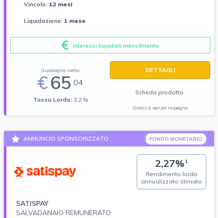
Vincolo:
12 mesi
Liquidazione:
1 mese
Interessi liquidati mensilmente
DETTAGLI
Guadagno netto
€
65
04
Scheda prodotto
Tasso Lordo:
3,2 %
Gratis e senza impegno
ANNUNCIO SPONSORIZZATO
FONDO MONETARIO
2,27%
1
Rendimento lordo
annualizzato stimato
SATISPAY
SALVADANAIO REMUNERATO