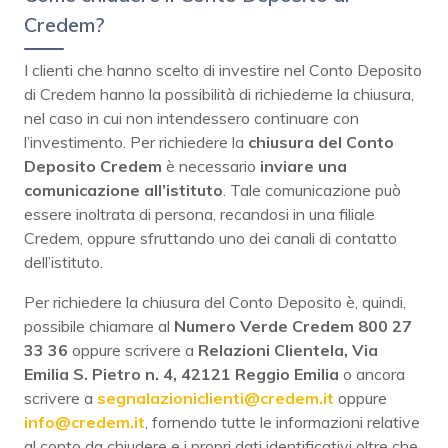
Credem?
I clienti che hanno scelto di investire nel Conto Deposito
di Credem hanno la possibilità di richiederne la chiusura,
nel caso in cui non intendessero continuare con
l’investimento. Per richiedere la
chiusura del Conto
Deposito Credem
è necessario
inviare una
comunicazione all’istituto
. Tale comunicazione può
essere inoltrata di persona, recandosi in una filiale
Credem, oppure sfruttando uno dei canali di contatto
dell’istituto.
Per richiedere la chiusura del Conto Deposito è, quindi,
possibile chiamare al
Numero Verde Credem 800 27
33 36
oppure scrivere a
Relazioni Clientela, Via
Emilia S. Pietro n. 4, 42121 Reggio Emilia
o ancora
scrivere a
segnalazioniclienti@credem.it
oppure
info@credem.it
, fornendo tutte le informazioni relative
al conto da chiudere e i propri dati identificativi oltre che