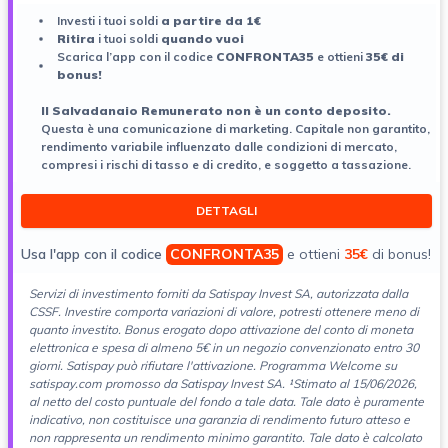
Investi i tuoi soldi
a partire da 1€
Ritira
i tuoi soldi
quando vuoi
Scarica l’app con il codice
CONFRONTA35
e ottieni
35€ di
bonus!
ll Salvadanaio Remunerato non è un conto deposito.
Questa è una comunicazione di marketing. Capitale non garantito,
rendimento variabile influenzato dalle condizioni di mercato,
compresi i rischi di tasso e di credito, e soggetto a tassazione.
DETTAGLI
Usa l'app con il codice
CONFRONTA35
e ottieni
35€
di bonus!
Servizi di investimento forniti da Satispay Invest SA, autorizzata dalla
CSSF. Investire comporta variazioni di
valore, potresti ottenere meno di
quanto investito. Bonus erogato dopo attivazione del conto di moneta
elettronica e spesa di almeno 5€ in un negozio convenzionato entro 30
giorni. Satispay può rifiutare l'attivazione. Programma Welcome su
satispay.com promosso da Satispay Invest SA. ¹Stimato al 15/06/2026,
al netto del costo puntuale del fondo a tale data. Tale dato è puramente
indicativo, non costituisce una garanzia di rendimento futuro atteso e
non rappresenta un rendimento minimo garantito. Tale dato è calcolato