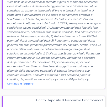
sulla base delle condizioni di mercato vigenti al momento del calcolo,
viene ricalcolato sulla base delle aggiornate cond izioni di mercato e
considera un orizzonte temporale di breve e brevissimo termine. Il
citato dato è annualizzato ed è il Tasso di Rendimento Effettivo a
Scadenza – TRES medio ponderato dei titoli in cui investe il fondo
monetario al netto dei costi del fondo. Il TRES presuppone che vengano
soddisfatte alcune condizioni: 1) Mantenimento dei titoli fino alla loro
scadenza ovvero, nel caso di titoli a tasso variabile, fino alla successiva
revisione del loro tasso variabile; 2) Reinvestimento al tasso TRES di
eventuali flussi generati dai titoli; 3) Pagamento puntuale dei flussi
generati dai titoli (rimborso parziale/totale del capitale, cedole, ecc..). Si
procede all’annualizzazione del rendimento in quanto questo è
calcolato su un portafoglio di titoli con una Scadenza Media Ponderata
estremamente breve. Gli importi dei rimborsi varieranno a seconda
della performance del mercato e del periodo di tempo per cui è
mantenuto l’investimento. Rendimenti soggetti a tassazione, che
dipende dalla situazione personale di ciascun investitore e può
cambiare in futuro. Consulta Prospetto e KID del fondo prima di
investire, disponibili su www.satispay.com e sull’App Satispay.
Continua a leggere
Conto Deposito X Risparmio ProntoSmart