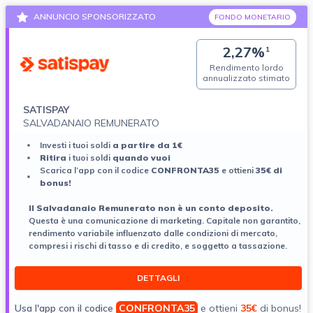
ANNUNCIO SPONSORIZZATO
FONDO MONETARIO
2,27%
1
Rendimento lordo
annualizzato stimato
SATISPAY
SALVADANAIO REMUNERATO
Investi i tuoi soldi
a partire da 1€
Ritira
i tuoi soldi
quando vuoi
Scarica l’app con il codice
CONFRONTA35
e ottieni
35€ di
bonus!
ll Salvadanaio Remunerato non è un conto deposito.
Questa è una comunicazione di marketing. Capitale non garantito,
rendimento variabile influenzato dalle condizioni di mercato,
compresi i rischi di tasso e di credito, e soggetto a tassazione.
DETTAGLI
Usa l'app con il codice
CONFRONTA35
e ottieni
35€
di bonus!