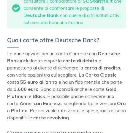
consultare il comparatore di
SOStariffe.it
che
consente di confrontare le proposte di
Deutsche Bank
con quelle di altri istituti attivi
sul mercato bancario italiano.
Quali carte offre Deutsche Bank?
Le varie opzioni per un conto Corrente con
Deutsche
Bank
includono sempre la
carta di debito
e
permettono al cliente di richiedere la
carta di credito
,
con varie opzioni tra cui scegliere. La
Carta Classic
costa
55 euro all’anno
e ha un fido mensile che parte
da
1.600 euro
. Sono disponibili anche le carte
Gold
,
Platinum
e
Black
. È possibile anche richiedere una
carta
American Express
, scegliendo tra le versioni
Oro
o
Platino
. Per chi vuole rateizzare le spese, inoltre, sono
disponibili le
carte revolving
.
Come aprire un conto corrente con