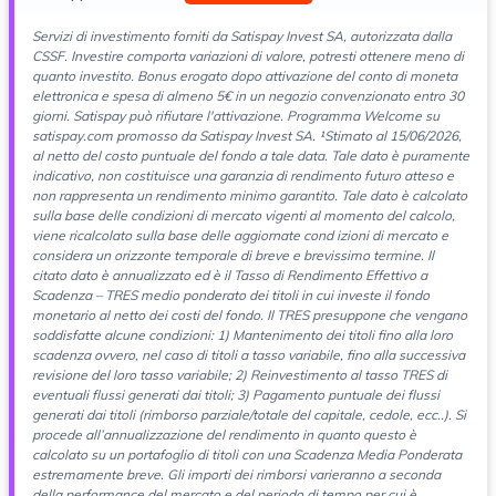
Servizi di investimento forniti da Satispay Invest SA, autorizzata dalla
CSSF. Investire comporta variazioni di
valore, potresti ottenere meno di
quanto investito. Bonus erogato dopo attivazione del conto di moneta
elettronica e spesa di almeno 5€ in un negozio convenzionato entro 30
giorni. Satispay può rifiutare l'attivazione. Programma Welcome su
satispay.com promosso da Satispay Invest SA. ¹Stimato al 15/06/2026,
al netto del costo puntuale del fondo a tale data. Tale dato è puramente
indicativo, non costituisce una garanzia di rendimento futuro atteso e
non rappresenta un rendimento minimo garantito. Tale dato è calcolato
sulla base delle condizioni di mercato vigenti al momento del calcolo,
viene ricalcolato sulla base delle aggiornate cond izioni di mercato e
considera un orizzonte temporale di breve e brevissimo termine. Il
citato dato è annualizzato ed è il Tasso di Rendimento Effettivo a
Scadenza – TRES medio ponderato dei titoli in cui investe il fondo
monetario al netto dei costi del fondo. Il TRES presuppone che vengano
soddisfatte alcune condizioni: 1) Mantenimento dei titoli fino alla loro
scadenza ovvero, nel caso di titoli a tasso variabile, fino alla successiva
revisione del loro tasso variabile; 2) Reinvestimento al tasso TRES di
eventuali flussi generati dai titoli; 3) Pagamento puntuale dei flussi
generati dai titoli (rimborso parziale/totale del capitale, cedole, ecc..). Si
procede all’annualizzazione del rendimento in quanto questo è
calcolato su un portafoglio di titoli con una Scadenza Media Ponderata
estremamente breve. Gli importi dei rimborsi varieranno a seconda
della performance del mercato e del periodo di tempo per cui è