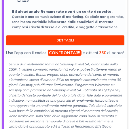
bonus!
ll Salvadanaio Remunerato non è un conto deposito.
Questa è una comunicazione di marketing. Capitale non garantito,
rendimento variabile influenzato dalle condizioni di mercato,
compresi i rischi di tasso e di credito, e soggetto a tassazione.
DETTAGLI
Usa l'app con il codice
CONFRONTA35
e ottieni
35€
di bonus!
Servizi di investimento forniti da Satispay Invest SA, autorizzata dalla
CSSF. Investire comporta variazioni di
valore, potresti ottenere meno di
quanto investito. Bonus erogato dopo attivazione del conto di moneta
elettronica e spesa di almeno 5€ in un negozio convenzionato entro 30
giorni. Satispay può rifiutare l'attivazione. Programma Welcome su
satispay.com promosso da Satispay Invest SA. ¹Stimato al 15/06/2026,
al netto del costo puntuale del fondo a tale data. Tale dato è puramente
indicativo, non costituisce una garanzia di rendimento futuro atteso e
non rappresenta un rendimento minimo garantito. Tale dato è calcolato
sulla base delle condizioni di mercato vigenti al momento del calcolo,
viene ricalcolato sulla base delle aggiornate cond izioni di mercato e
considera un orizzonte temporale di breve e brevissimo termine. Il
citato dato è annualizzato ed è il Tasso di Rendimento Effettivo a