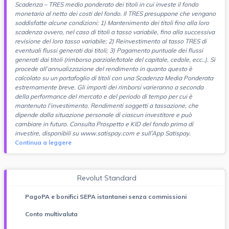
Scadenza – TRES medio ponderato dei titoli in cui investe il fondo
monetario al netto dei costi del fondo. Il TRES presuppone che vengano
soddisfatte alcune condizioni: 1) Mantenimento dei titoli fino alla loro
scadenza ovvero, nel caso di titoli a tasso variabile, fino alla successiva
revisione del loro tasso variabile; 2) Reinvestimento al tasso TRES di
eventuali flussi generati dai titoli; 3) Pagamento puntuale dei flussi
generati dai titoli (rimborso parziale/totale del capitale, cedole, ecc..). Si
procede all’annualizzazione del rendimento in quanto questo è
calcolato su un portafoglio di titoli con una Scadenza Media Ponderata
estremamente breve. Gli importi dei rimborsi varieranno a seconda
della performance del mercato e del periodo di tempo per cui è
mantenuto l’investimento. Rendimenti soggetti a tassazione, che
dipende dalla situazione personale di ciascun investitore e può
cambiare in futuro. Consulta Prospetto e KID del fondo prima di
investire, disponibili su www.satispay.com e sull’App Satispay.
Continua a leggere
Revolut Standard
PagoPA e bonifici SEPA istantanei senza commissioni
Conto multivaluta