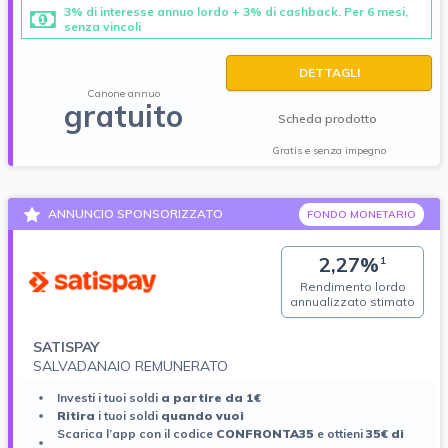
3% di interesse annuo lordo + 3% di cashback. Per 6 mesi,
senza vincoli
DETTAGLI
Canone annuo
gratuito
Scheda prodotto
Gratis e senza impegno
ANNUNCIO SPONSORIZZATO
FONDO MONETARIO
2,27%
1
Rendimento lordo
annualizzato stimato
SATISPAY
SALVADANAIO REMUNERATO
Investi i tuoi soldi
a partire da 1€
Ritira
i tuoi soldi
quando vuoi
Scarica l’app con il codice
CONFRONTA35
e ottieni
35€ di