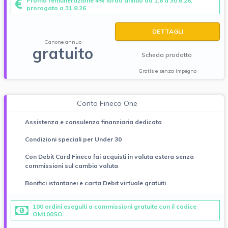
Promo remunerazione 4% lordo annuo da 1.6 a 30.6.26,
prorogato a 31.8.26
DETTAGLI
Canone annuo
gratuito
Scheda prodotto
Gratis e senza impegno
Conto Fineco One
Assistenza e consulenza finanziaria dedicata
Condizioni speciali per Under 30
Con Debit Card Fineco fai acquisti in valuta estera senza
commissioni sul cambio valuta
Bonifici istantanei e carta Debit virtuale gratuiti
100 ordini eseguiti a commissioni gratuite con il codice
OM100SO