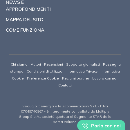
NEWS E
APPROFONDIMENTI
MAPPA DEL SITO
COME FUNZIONA
Chi siamo
Autori
Recensioni
Supporto giornalisti
Rassegna
stampa
Condizioni di Utilizzo
Informativa Privacy
Informativa
Cookie
Preferenze Cookie
Reclami partner
Lavora con noi
Contatti
Segugio.it energia e telecomunicazioni S.r.l.
- P.Iva
07049740967 -
è interamente controllata da Moltiply
Group S.p.A., società quotata al Segmento STAR della
Borsa Italiana.
Parla con noi