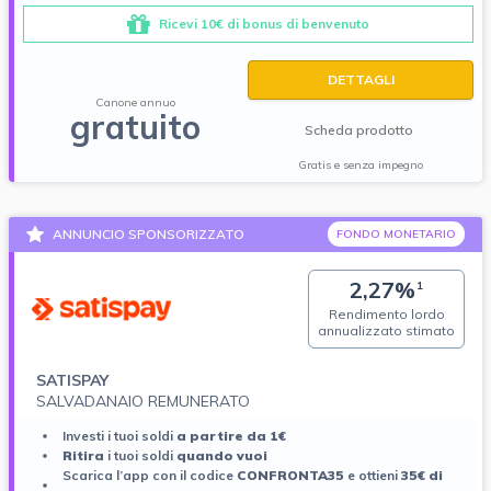
Ricevi 10€ di bonus di benvenuto
DETTAGLI
Canone annuo
gratuito
Scheda prodotto
Gratis e senza impegno
ANNUNCIO SPONSORIZZATO
FONDO MONETARIO
2,27%
1
Rendimento lordo
annualizzato stimato
SATISPAY
SALVADANAIO REMUNERATO
Investi i tuoi soldi
a partire da 1€
Ritira
i tuoi soldi
quando vuoi
Scarica l’app con il codice
CONFRONTA35
e ottieni
35€ di