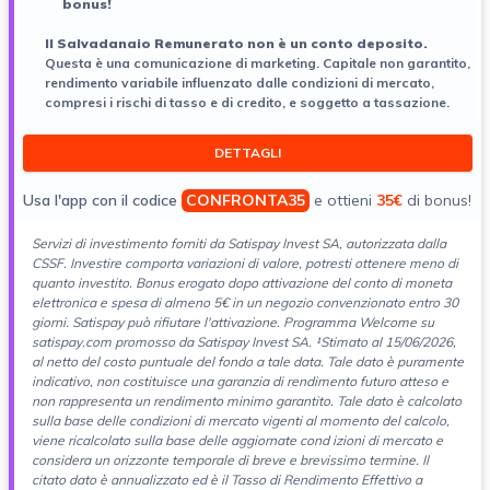
bonus!
ll Salvadanaio Remunerato non è un conto deposito.
Questa è una comunicazione di marketing. Capitale non garantito,
rendimento variabile influenzato dalle condizioni di mercato,
compresi i rischi di tasso e di credito, e soggetto a tassazione.
DETTAGLI
Usa l'app con il codice
CONFRONTA35
e ottieni
35€
di bonus!
Servizi di investimento forniti da Satispay Invest SA, autorizzata dalla
CSSF. Investire comporta variazioni di
valore, potresti ottenere meno di
quanto investito. Bonus erogato dopo attivazione del conto di moneta
elettronica e spesa di almeno 5€ in un negozio convenzionato entro 30
giorni. Satispay può rifiutare l'attivazione. Programma Welcome su
satispay.com promosso da Satispay Invest SA. ¹Stimato al 15/06/2026,
al netto del costo puntuale del fondo a tale data. Tale dato è puramente
indicativo, non costituisce una garanzia di rendimento futuro atteso e
non rappresenta un rendimento minimo garantito. Tale dato è calcolato
sulla base delle condizioni di mercato vigenti al momento del calcolo,
viene ricalcolato sulla base delle aggiornate cond izioni di mercato e
considera un orizzonte temporale di breve e brevissimo termine. Il
citato dato è annualizzato ed è il Tasso di Rendimento Effettivo a