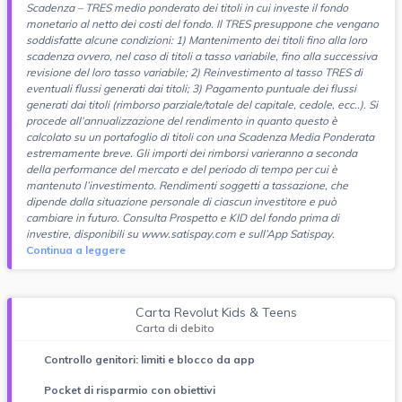
Scadenza – TRES medio ponderato dei titoli in cui investe il fondo
monetario al netto dei costi del fondo. Il TRES presuppone che vengano
soddisfatte alcune condizioni: 1) Mantenimento dei titoli fino alla loro
scadenza ovvero, nel caso di titoli a tasso variabile, fino alla successiva
revisione del loro tasso variabile; 2) Reinvestimento al tasso TRES di
eventuali flussi generati dai titoli; 3) Pagamento puntuale dei flussi
generati dai titoli (rimborso parziale/totale del capitale, cedole, ecc..). Si
procede all’annualizzazione del rendimento in quanto questo è
calcolato su un portafoglio di titoli con una Scadenza Media Ponderata
estremamente breve. Gli importi dei rimborsi varieranno a seconda
della performance del mercato e del periodo di tempo per cui è
mantenuto l’investimento. Rendimenti soggetti a tassazione, che
dipende dalla situazione personale di ciascun investitore e può
cambiare in futuro. Consulta Prospetto e KID del fondo prima di
investire, disponibili su www.satispay.com e sull’App Satispay.
Continua a leggere
Carta Revolut Kids & Teens
Carta di debito
Controllo genitori: limiti e blocco da app
Pocket di risparmio con obiettivi