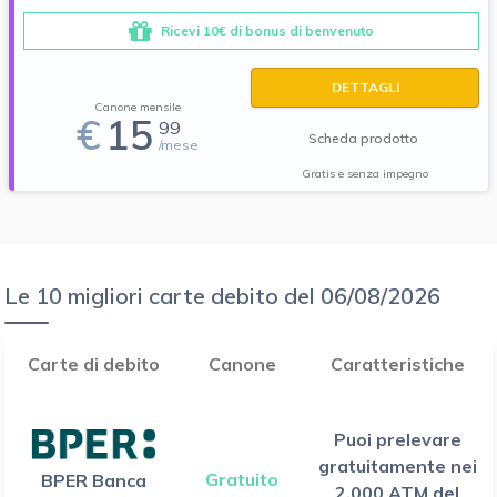
Ricevi 10€ di bonus di benvenuto
DETTAGLI
Canone mensile
€
15
99
Scheda prodotto
/mese
Gratis e senza impegno
Le 10 migliori carte debito del 06/08/2026
Carte di debito
Canone
Caratteristiche
Puoi prelevare
gratuitamente nei
Gratuito
BPER Banca
2.000 ATM del