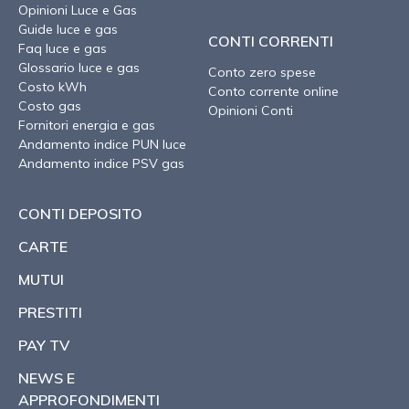
Opinioni Luce e Gas
Guide luce e gas
CONTI CORRENTI
Faq luce e gas
Glossario luce e gas
Conto zero spese
Costo kWh
Conto corrente online
Costo gas
Opinioni Conti
Fornitori energia e gas
Andamento indice PUN luce
Andamento indice PSV gas
CONTI DEPOSITO
CARTE
MUTUI
PRESTITI
PAY TV
NEWS E
APPROFONDIMENTI