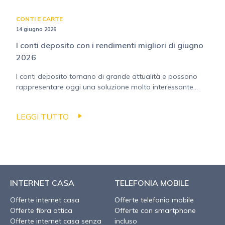
CONTI E CARTE
14 giugno 2026
I conti deposito con i rendimenti migliori di giugno
2026
I conti deposito tornano di grande attualità e possono
rappresentare oggi una soluzione molto interessante...
LEGGI TUTTO
INTERNET CASA
TELEFONIA MOBILE
Offerte internet casa
Offerte telefonia mobile
Offerte fibra ottica
Offerte con smartphone
Offerte internet casa senza
incluso