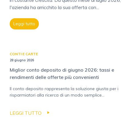
in costante crescita. Da questo mese di luglio 2026,
l'azienda ha arricchito la sua offerta con...
Leggi tutto
CONTI E CARTE
28 giugno 2026
Miglior conto deposito di giugno 2026: tassi e
rendimenti delle offerte più convenienti
Il conto deposito rappresenta la soluzione giusta per i
risparmiatori alla ricerca di un modo semplice...
LEGGI TUTTO