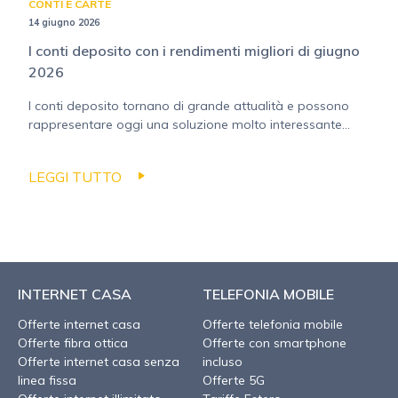
CONTI E CARTE
14 giugno 2026
I conti deposito con i rendimenti migliori di giugno
2026
I conti deposito tornano di grande attualità e possono
rappresentare oggi una soluzione molto interessante...
LEGGI TUTTO
INTERNET CASA
TELEFONIA MOBILE
Offerte internet casa
Offerte telefonia mobile
Offerte fibra ottica
Offerte con smartphone
Offerte internet casa senza
incluso
linea fissa
Offerte 5G