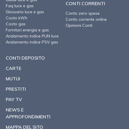
CONTI CORRENTI
Faq luce e gas
Glossario luce e gas
Conto zero spese
Costo kWh
Conto corrente online
Costo gas
Opinioni Conti
Fornitori energia e gas
Andamento indice PUN luce
Andamento indice PSV gas
CONTI DEPOSITO
CARTE
MUTUI
PRESTITI
PAY TV
NEWS E
APPROFONDIMENTI
MAPPA DEL SITO