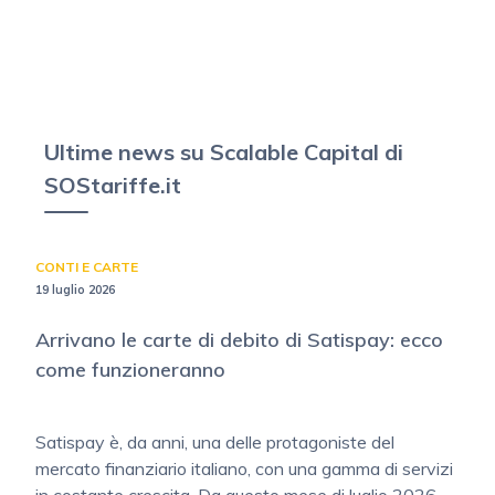
Ultime news su Scalable Capital di
SOStariffe.it
CONTI E CARTE
19 luglio 2026
Arrivano le carte di debito di Satispay: ecco
come funzioneranno
Satispay è, da anni, una delle protagoniste del
mercato finanziario italiano, con una gamma di servizi