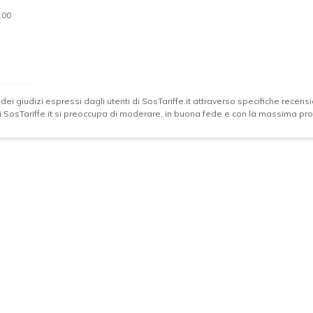
.00
 dei giudizi espressi dagli utenti di SosTariffe.it attraverso specifiche recensio
 di SosTariffe.it si preoccupa di moderare, in buona fede e con la massima prof