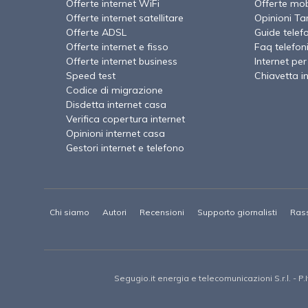
Offerte internet WiFi
Offerte mob
Offerte internet satellitare
Opinioni Tari
Offerte ADSL
Guide telef
Offerte internet e fisso
Faq telefon
Offerte internet business
Internet per
Speed test
Chiavetta i
Codice di migrazione
Disdetta internet casa
Verifica copertura internet
Opinioni internet casa
Gestori internet e telefono
Chi siamo
Autori
Recensioni
Supporto giornalisti
Ras
Segugio.it energia e telecomunicazioni S.r.l.
- P.