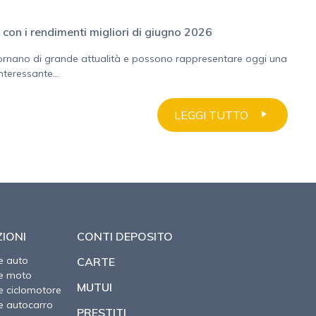
o con i rendimenti migliori di giugno 2026
tornano di grande attualità e possono rappresentare oggi una
nteressante...
LEGGI TUTTO
IONI
CONTI DEPOSITO
e auto
CARTE
ne moto
MUTUI
e ciclomotore
e autocarro
PRESTITI