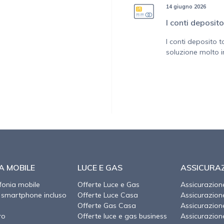
14 giugno 2026
I conti deposit
I conti deposito 
soluzione molto i
A MOBILE
LUCE E GAS
ASSICURAZ
efonia mobile
Offerte Luce e Gas
Assicurazion
 smartphone incluso
Offerte Luce Casa
Assicurazio
Offerte Gas Casa
Assicurazion
ro
Offerte luce e gas business
Assicurazion