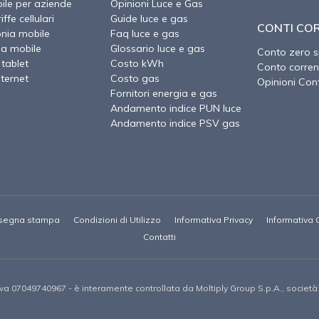
ile per aziende
Opinioni Luce e Gas
ffe cellulari
Guide luce e gas
CONTI CO
onia mobile
Faq luce e gas
ia mobile
Glossario luce e gas
Conto zero 
 tablet
Costo kWh
Conto corren
nternet
Costo gas
Opinioni Cont
Fornitori energia e gas
Andamento indice PUN luce
Andamento indice PSV gas
segna stampa
Condizioni di Utilizzo
Informativa Privacy
Informativa 
Contatti
Iva 07049740967 -
è interamente controllata da Moltiply Group S.p.A., societ