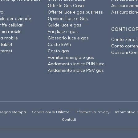
Offerte Gas Casa
Assicurazion
ro
Offerte luce e gas business
Assicurazion
ile per aziende
Opinioni Luce e Gas
ffe cellulari
Guide luce e gas
CONTI CO
onia mobile
Faq luce e gas
ia mobile
Glossario luce e gas
Conto zero 
 tablet
Costo kWh
Conto corren
nternet
Costo gas
Opinioni Cont
Fornitori energia e gas
Andamento indice PUN luce
Andamento indice PSV gas
segna stampa
Condizioni di Utilizzo
Informativa Privacy
Informativa 
Contatti