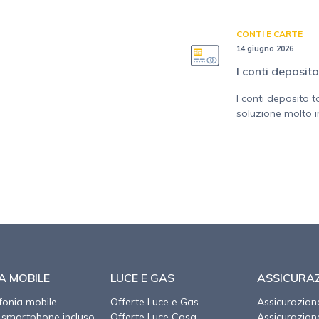
CONTI E CARTE
14 giugno 2026
I conti deposit
I conti deposito 
soluzione molto i
A MOBILE
LUCE E GAS
ASSICURAZ
efonia mobile
Offerte Luce e Gas
Assicurazion
 smartphone incluso
Offerte Luce Casa
Assicurazio