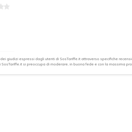
 dei giudizi espressi dagli utenti di SosTariffe.it attraverso specifiche recensio
 di SosTariffe.it si preoccupa di moderare, in buona fede e con la massima prof