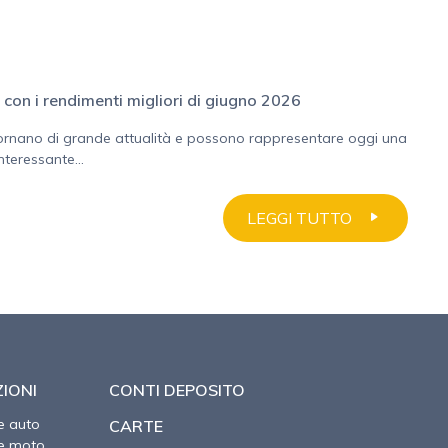
o con i rendimenti migliori di giugno 2026
tornano di grande attualità e possono rappresentare oggi una
nteressante...
LEGGI TUTTO
IONI
CONTI DEPOSITO
e auto
CARTE
ne moto