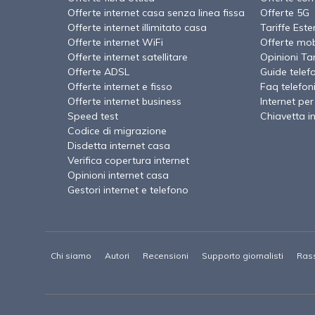
Offerte internet casa senza linea fissa
Offerte 5G
Offerte internet illimitato casa
Tariffe Este
Offerte internet WiFi
Offerte mob
Offerte internet satellitare
Opinioni Tari
Offerte ADSL
Guide telef
Offerte internet e fisso
Faq telefon
Offerte internet business
Internet per
Speed test
Chiavetta i
Codice di migrazione
Disdetta internet casa
Verifica copertura internet
Opinioni internet casa
Gestori internet e telefono
Chi siamo
Autori
Recensioni
Supporto giornalisti
Ras