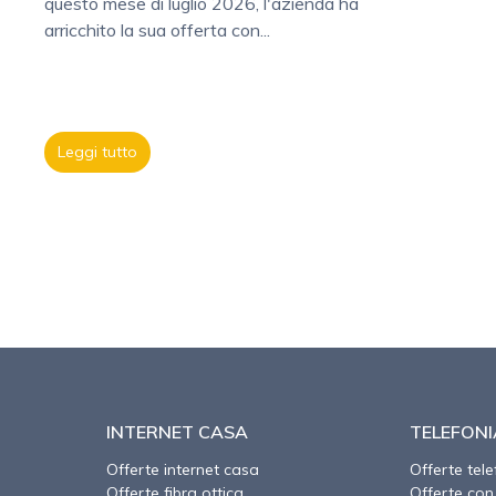
questo mese di luglio 2026, l'azienda ha
arricchito la sua offerta con...
Leggi tutto
INTERNET CASA
TELEFONI
Offerte internet casa
Offerte tel
Offerte fibra ottica
Offerte con