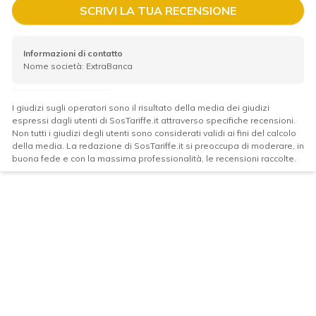
SCRIVI LA TUA RECENSIONE
Informazioni di contatto
Nome società: ExtraBanca
I giudizi sugli operatori sono il risultato della media dei giudizi
espressi dagli utenti di SosTariffe.it attraverso specifiche recensioni.
Non tutti i giudizi degli utenti sono considerati validi ai fini del calcolo
della media. La redazione di SosTariffe.it si preoccupa di moderare, in
buona fede e con la massima professionalità, le recensioni raccolte.