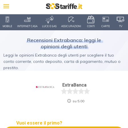
MOBILE
INTERNET CASA
LUCE E GAS
ASSICURAZIONI
CONTI
CARTE
TV
Recensioni Extrabanca: leggi le
opinioni degli utenti
Leggi le opinioni Extrabanca degli utenti per scegliere il tuo
conto corrente, conto deposito, carta di pagamento, mutuo o
prestito.
ExtraBanca
su 5.00
Vuoi essere il primo?