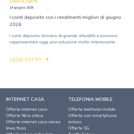
CONTI E CARTE
14 giugno 2026
I conti deposito con i rendimenti migliori di giugno
2026
I conti deposito tornano di grande attualità e possono
rappresentare oggi una soluzione molto interessante...
LEGGI TUTTO
INTERNET CASA
TELEFONIA MOBILE
Offerte internet casa
Offerte telefonia mobile
Offerte fibra ottica
Offerte con smartphone
Offerte internet casa senza
incluso
linea fissa
Offerte 5G