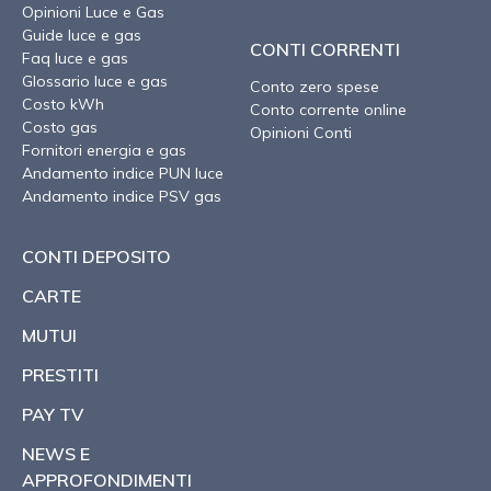
Opinioni Luce e Gas
Guide luce e gas
CONTI CORRENTI
Faq luce e gas
Glossario luce e gas
Conto zero spese
Costo kWh
Conto corrente online
Costo gas
Opinioni Conti
Fornitori energia e gas
Andamento indice PUN luce
Andamento indice PSV gas
CONTI DEPOSITO
CARTE
MUTUI
PRESTITI
PAY TV
NEWS E
APPROFONDIMENTI