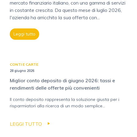
mercato finanziario italiano, con una gamma di servizi
in costante crescita. Da questo mese di luglio 2026,
l'azienda ha arricchito la sua offerta con...
Leggi tutto
CONTI E CARTE
28 giugno 2026
Miglior conto deposito di giugno 2026: tassi e
rendimenti delle offerte più convenienti
Il conto deposito rappresenta la soluzione giusta per i
risparmiatori alla ricerca di un modo semplice...
LEGGI TUTTO