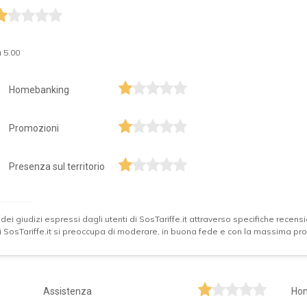
 5.00
Homebanking
Promozioni
Presenza sul territorio
 dei giudizi espressi dagli utenti di SosTariffe.it attraverso specifiche recensio
 di SosTariffe.it si preoccupa di moderare, in buona fede e con la massima prof
Assistenza
Ho