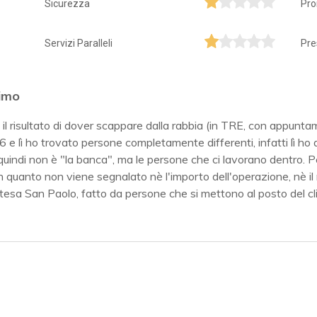
Sicurezza
Pro
Servizi Paralleli
Pre
simo
l risultato di dover scappare dalla rabbia (in TRE, con appuntam
 e lì ho trovato persone completamente differenti, infatti lì ho 
quindi non è "la banca", ma le persone che ci lavorano dentro. 
 quanto non viene segnalato nè l'importo dell'operazione, nè il
a San Paolo, fatto da persone che si mettono al posto del clien