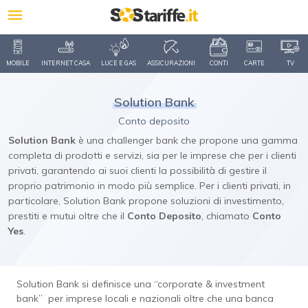
MOBILE
INTERNET CASA
LUCE E GAS
ASSICURAZIONI
CONTI
CARTE
TV
Solution Bank
Conto deposito
Solution Bank
è una challenger bank che propone una gamma
completa di prodotti e servizi, sia per le imprese che per i clienti
privati, garantendo ai suoi clienti la possibilità di gestire il
proprio patrimonio in modo più semplice. Per i clienti privati, in
particolare, Solution Bank propone soluzioni di investimento,
prestiti e mutui oltre che il
Conto
Deposito
, chiamato
Conto
Yes
.
Solution Bank si definisce una “corporate & investment
bank” per imprese locali e nazionali oltre che una banca