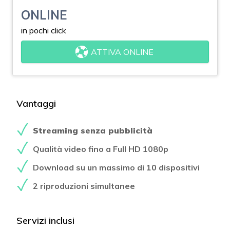
ONLINE
in pochi click
ATTIVA ONLINE
Vantaggi
Streaming senza pubblicità
Qualità video fino a Full HD 1080p
Download su un massimo di 10 dispositivi
2 riproduzioni simultanee
Servizi inclusi