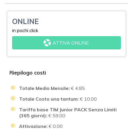
ONLINE
in pochi click
ATTIVA ONLINE
Riepilogo costi
Totale Medio Mensile:
€ 4.85
Totale Costo una tantum:
€ 10.00
Tariffa base TIM Junior PACK Senza Limiti
(365 giorni):
€ 59.00
Attivazione:
€ 0.00