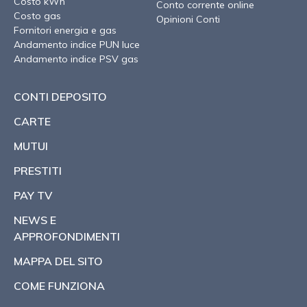
Costo kWh
Conto corrente online
Costo gas
Opinioni Conti
Fornitori energia e gas
Andamento indice PUN luce
Andamento indice PSV gas
CONTI DEPOSITO
CARTE
MUTUI
PRESTITI
PAY TV
NEWS E
APPROFONDIMENTI
MAPPA DEL SITO
COME FUNZIONA