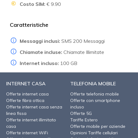
Costo SIM:
€ 9.90
Caratteristiche
Messaggi inclusi:
SMS 200 Messaggi
Chiamate incluse:
Chiamate Illimitate
Internet incluso:
100 GB
INTERNET CASA
TELEFONIA MOBILE
Offerte internet casa
Offerte telefonia mobile
Offerte fibra ottica
Offerte con smartphone
Offerte internet casa senza
incluso
linea fissa
Offerte 5G
Offerte internet illimitato
Tariffe Estero
casa
Offerte mobile per aziende
Offerte internet WiFi
Opinioni Tariffe cellulari