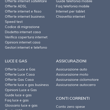
Offerte internet satellitare
Guide telefonia mobile
Offerte ADSL
Faq telefonia mobile
Offerte internet e fisso
Internet per tablet
Offerte internet business
Chiavetta internet
Speed test
Codice di migrazione
Disdetta internet casa
Verifica copertura internet
Opinioni internet casa
Gestori internet e telefono
LUCE E GAS
ASSICURAZIONI
Offerte Luce e Gas
Assicurazione auto
Offerte Luce Casa
Assicurazione moto
Offerte Gas Casa
Assicurazione ciclomotore
Offerte luce e gas business
Assicurazione autocarro
Opinioni Luce e Gas
Guide luce e gas
CONTI CORRENTI
Faq luce e gas
Glossario luce e gas
Conto zero spese