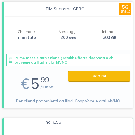
5G
TIM Supreme GPRO
Limitato a
250 Mbps
Chiamate:
Messaggi:
Internet:
illimitate
200
300
sms
GB
Primo mese e attivazione gratuiti! Offerta riservata a chi
proviene da Iliad e altri MVNO
SCOPRI
€
5
99
/mese
Per clienti provenienti da Iliad, CoopVoce e altri MVNO
ho. 6,95