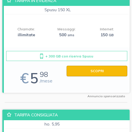
TARIFFA IN EVIDENZA
Spusu 150 XL
Chiamate:
Messaggi:
Internet:
illimitate
500
150
sms
GB
+ 300 GB con riserva Spusu
SCOPRI
€
5
98
/mese
Annuncio sponsorizzato
TARIFFA CONSIGLIATA
ho. 5,95