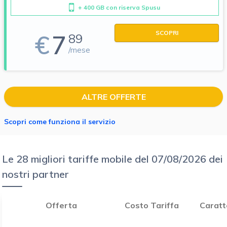
+ 400 GB con riserva Spusu
SCOPRI
€
7
89
/mese
ALTRE OFFERTE
Scopri come funziona il servizio
Le 28 migliori tariffe mobile del 07/08/2026 dei
nostri partner
Offerta
Costo Tariffa
Caratt