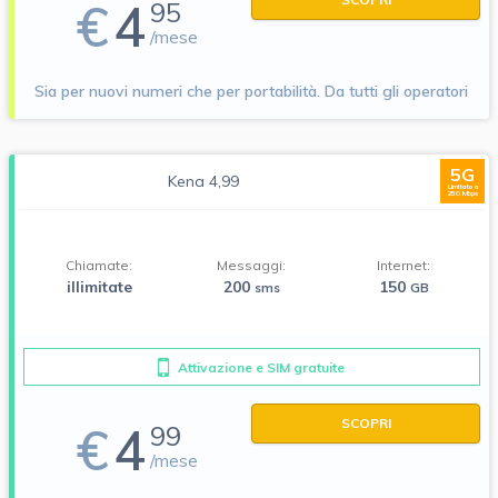
€
4
95
/mese
Sia per nuovi numeri che per portabilità. Da tutti gli operatori
5G
Kena 4,99
Limitato a
250 Mbps
Chiamate:
Messaggi:
Internet:
illimitate
200
150
sms
GB
Attivazione e SIM gratuite
SCOPRI
€
4
99
/mese