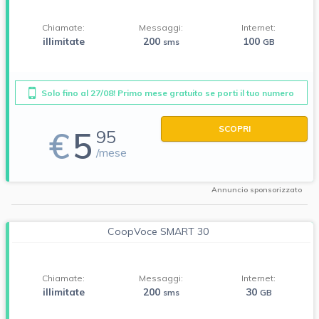
Chiamate:
Messaggi:
Internet:
illimitate
200
100
sms
GB
Solo fino al 27/08! Primo mese gratuito se porti il tuo numero
SCOPRI
€
5
95
/mese
Annuncio sponsorizzato
CoopVoce SMART 30
Chiamate:
Messaggi:
Internet:
illimitate
200
30
sms
GB