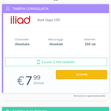
TARIFFA CONSIGLIATA
iliad Giga 150
Chiamate:
Messaggi:
Internet:
illimitate
illimitati
150
GB
È ILIAD. È PER SEMPRE!
SCOPRI
€
7
99
/mese
Annuncio sponsorizzato