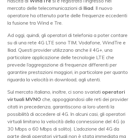
nascita di
WindTre
si è registrato l’ingresso nel
mercato delle telecomunicazioni di
Iliad
. Il nuovo
operatore ha ottenuto parte delle frequenze eccedenti
la fusione tra Wind e Tre.
Ad oggi, quindi, gli operatori di telefonia a poter contare
su di una rete 4G LTE sono TIM, Vodafone, WindTre e
Iliad. Questi provider utilizzano anche il 4G+, una
particolare applicazione delle tecnologie LTE che
prevede l’aggregazione di frequenze differenti per
garantire prestazioni maggiori, in particolare per quanto
riguarda la velocità in download, agli utenti.
Sul mercato italiano, inoltre, ci sono svariati
operatori
virtuali MVNO
che, appoggiandosi alle reti dei provider
citati in precedenza, garantiscono ai loro utenti la
possibilità di accedere al 4G. In alcuni casi, gli operatori
virtuali limitano la velocità della connessione del 4G (a
30 Mbps o 60 Mbps di solito). L’adozione del 4G da
parte degli operatori virtuali non è stata immediata ma