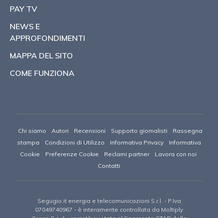
PAY TV
NEWS E
APPROFONDIMENTI
MAPPA DEL SITO
COME FUNZIONA
Chi siamo
Autori
Recensioni
Supporto giornalisti
Rassegna
stampa
Condizioni di Utilizzo
Informativa Privacy
Informativa
Cookie
Preferenze Cookie
Reclami partner
Lavora con noi
Contatti
Segugio.it energia e telecomunicazioni S.r.l.
- P.Iva
07049740967 -
è interamente controllata da Moltiply