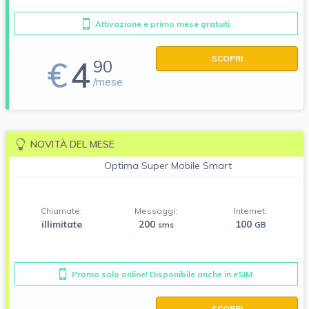
Attivazione e primo mese gratuiti
SCOPRI
€
4
90
/mese
NOVITÀ DEL MESE
Optima Super Mobile Smart
Chiamate:
Messaggi:
Internet:
illimitate
200
100
sms
GB
Promo solo online! Disponibile anche in eSIM
SCOPRI