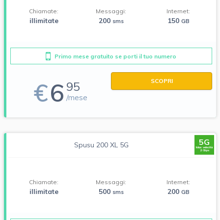
Chiamate:
Messaggi:
Internet:
illimitate
200
150
sms
GB
Primo mese gratuito se porti il tuo numero
SCOPRI
€
6
95
/mese
5G
Spusu 200 XL 5G
Max velocità
2 Gbps
Chiamate:
Messaggi:
Internet:
illimitate
500
200
sms
GB