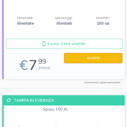
Chiamate:
Messaggi:
Internet:
illimitate
illimitati
150
GB
È ILIAD. È PER SEMPRE!
SCOPRI
€
7
99
/mese
Annuncio sponsorizzato
TARIFFA IN EVIDENZA
Spusu 150 XL