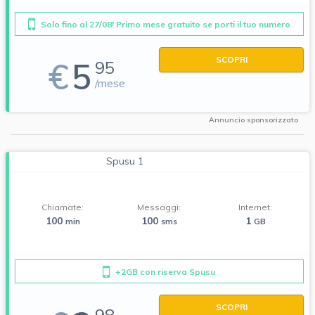
Solo fino al 27/08! Primo mese gratuito se porti il tuo numero
SCOPRI
€
5
95
/mese
Annuncio sponsorizzato
Spusu 1
Chiamate:
Messaggi:
Internet:
100
100
1
min
sms
GB
+2GB con riserva Spusu
SCOPRI