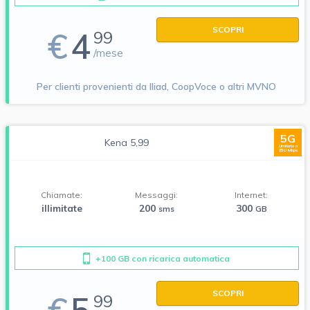
SCOPRI
€
4
99
/mese
Per clienti provenienti da Iliad, CoopVoce o altri MVNO
5G
Kena 5,99
Limitato a
250 Mbps
Chiamate:
Messaggi:
Internet:
illimitate
200
300
sms
GB
+100 GB con ricarica automatica
SCOPRI
99