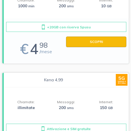
Chiamate:
Messaggi:
Internet:
1000
200
10
min
sms
GB
+20GB con riserva Spusu
SCOPRI
€
4
98
/mese
5G
Kena 4,99
Limitato a
250 Mbps
Chiamate:
Messaggi:
Internet:
illimitate
200
150
sms
GB
Attivazione e SIM gratuite