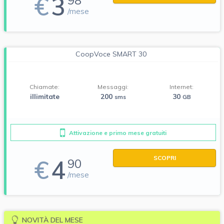
€
3
98
/mese
CoopVoce SMART 30
Chiamate:
Messaggi:
Internet:
illimitate
200
30
sms
GB
Attivazione e primo mese gratuiti
SCOPRI
€
4
90
/mese
NOVITÀ DEL MESE