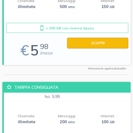
Chiamate:
Messaggi:
Internet:
illimitate
500
150
sms
GB
+ 300 GB con riserva Spusu
SCOPRI
€
5
98
/mese
Annuncio sponsorizzato
TARIFFA CONSIGLIATA
ho. 5,95
Chiamate:
Messaggi:
Internet:
illimitate
200
100
sms
GB