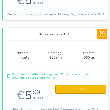
€
5
/mese
Per Nuovi numeri o provenienti da Iliad, Ho, Lyca o altri MVNO
5G
TIM Supreme GPRO
Limitato a
250 Mbps
Chiamate:
Messaggi:
Internet:
illimitate
200
300
sms
GB
Primo mese e attivazione gratuiti! Offerta riservata a chi
proviene da Iliad e altri MVNO
SCOPRI
€
5
99
/mese
Per clienti provenienti da Iliad, CoopVoce e altri MVNO