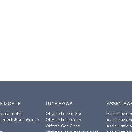
A MOBILE
LUCE E GAS
ASSICURAZ
efonia mobile
Offerte Luce e Gas
Assicurazion
 smartphone incluso
Offerte Luce Casa
Assicurazio
Offerte Gas Casa
Assicurazion