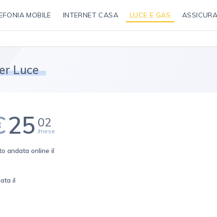
EFONIA MOBILE
INTERNET CASA
LUCE E GAS
ASSICURA
er Luce
€
25
02
/mese
o andata online il
ata il