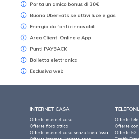
Porta un amico bonus di 30€
Buono UberEats se attivi luce e gas
Energia da fonti rinnovabili
Area Clienti Online e App
Punti PAYBACK
Bolletta elettronica
Esclusiva web
INTERNET CASA
TELEFONI
Offerte internet casa
Offerte tel
Offerte fibra ottica
Offerte con
Offerte internet casa senza linea fissa
Offerte 5G