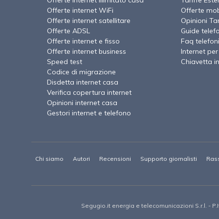
Offerte internet illimitato casa
Tariffe Este
Offerte internet WiFi
Offerte mob
Offerte internet satellitare
Opinioni Tari
Offerte ADSL
Guide telef
Offerte internet e fisso
Faq telefon
Offerte internet business
Internet per
Speed test
Chiavetta i
Codice di migrazione
Disdetta internet casa
Verifica copertura internet
Opinioni internet casa
Gestori internet e telefono
Chi siamo
Autori
Recensioni
Supporto giornalisti
Ras
Segugio.it energia e telecomunicazioni S.r.l.
- P.