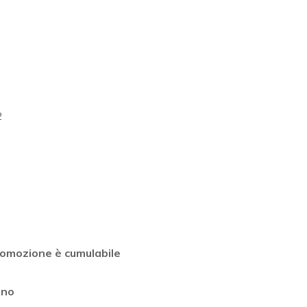
2
romozione è cumulabile
eno