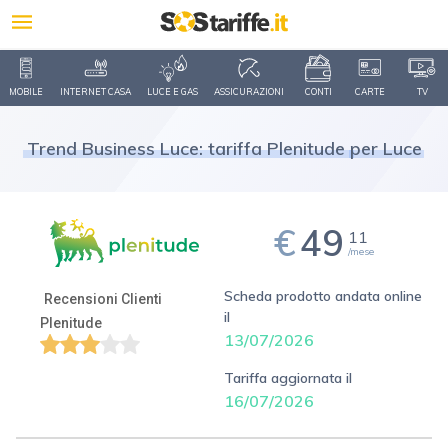
MOBILE
INTERNET CASA
LUCE E GAS
ASSICURAZIONI
CONTI
CARTE
TV
Trend Business Luce: tariffa Plenitude
per Luce
€
49
11
/mese
Scheda prodotto andata online
Recensioni Clienti
il
Plenitude
13/07/2026
Tariffa aggiornata il
16/07/2026