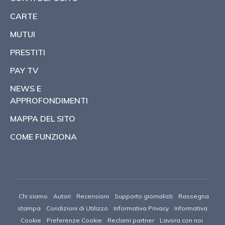
CARTE
MUTUI
PRESTITI
PAY TV
NEWS E
APPROFONDIMENTI
MAPPA DEL SITO
COME FUNZIONA
Chi siamo
Autori
Recensioni
Supporto giornalisti
Rassegna
stampa
Condizioni di Utilizzo
Informativa Privacy
Informativa
Cookie
Preferenze Cookie
Reclami partner
Lavora con noi