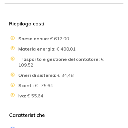
Riepilogo costi
Spesa annua:
€ 612,00
Materia energia:
€ 488,01
Trasporto e gestione del contatore:
€
109,52
Oneri di sistema:
€ 34,48
Sconti:
€ -75,64
Iva:
€ 55,64
Caratteristiche