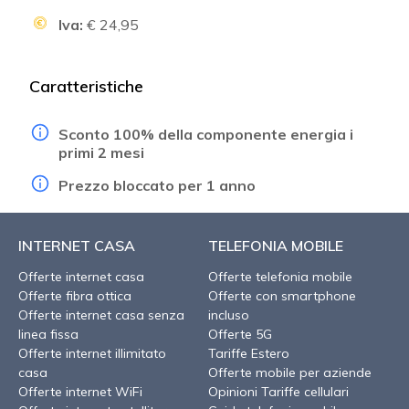
Iva:
€ 24,95
Caratteristiche
Sconto 100% della componente energia i
primi 2 mesi
Prezzo bloccato per 1 anno
INTERNET CASA
TELEFONIA MOBILE
Offerte internet casa
Offerte telefonia mobile
Offerte fibra ottica
Offerte con smartphone
Offerte internet casa senza
incluso
linea fissa
Offerte 5G
Offerte internet illimitato
Tariffe Estero
casa
Offerte mobile per aziende
Offerte internet WiFi
Opinioni Tariffe cellulari