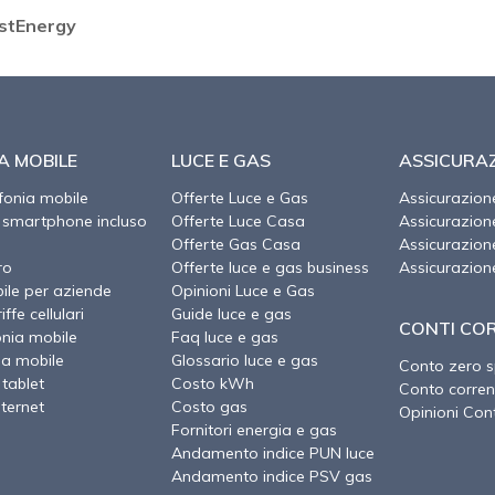
 EstEnergy
A MOBILE
LUCE E GAS
ASSICURAZ
efonia mobile
Offerte Luce e Gas
Assicurazion
 smartphone incluso
Offerte Luce Casa
Assicurazio
Offerte Gas Casa
Assicurazion
ro
Offerte luce e gas business
Assicurazion
ile per aziende
Opinioni Luce e Gas
ffe cellulari
Guide luce e gas
CONTI CO
onia mobile
Faq luce e gas
ia mobile
Glossario luce e gas
Conto zero 
 tablet
Costo kWh
Conto corren
nternet
Costo gas
Opinioni Cont
Fornitori energia e gas
Andamento indice PUN luce
Andamento indice PSV gas