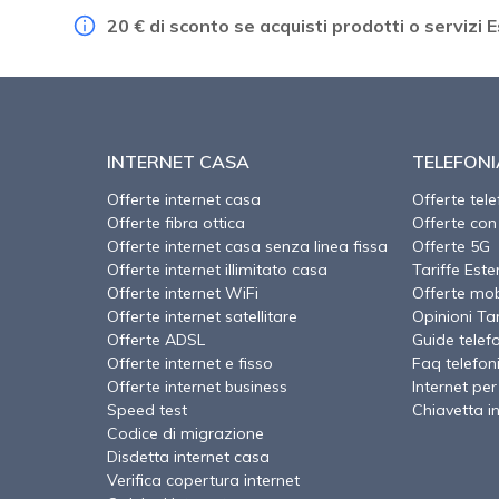
20 € di sconto se acquisti prodotti o servizi
INTERNET CASA
TELEFONI
Offerte internet casa
Offerte tel
Offerte fibra ottica
Offerte con
Offerte internet casa senza linea fissa
Offerte 5G
Offerte internet illimitato casa
Tariffe Este
Offerte internet WiFi
Offerte mob
Offerte internet satellitare
Opinioni Tari
Offerte ADSL
Guide telef
Offerte internet e fisso
Faq telefon
Offerte internet business
Internet per
Speed test
Chiavetta i
Codice di migrazione
Disdetta internet casa
Verifica copertura internet