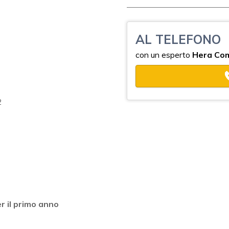
AL TELEFONO
con un esperto
Hera Co
2
r il primo anno