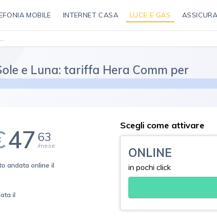
EFONIA MOBILE
INTERNET CASA
LUCE E GAS
ASSICURA
 Impronta Zero Luce - Profilo Sole e Luna
Sole e Luna: tariffa Hera Comm per
Scegli come attivare
€
47
63
/mese
ONLINE
o andata online il
in pochi click
ata il