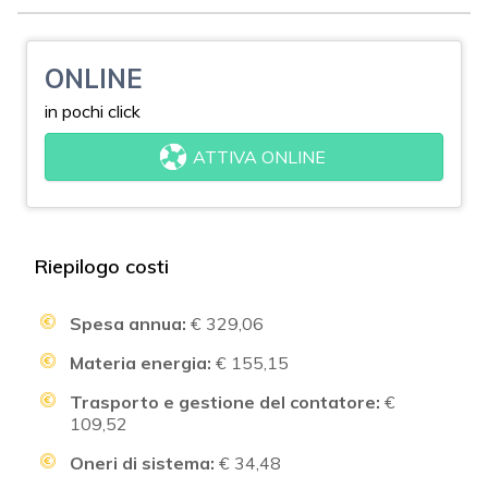
ONLINE
in pochi click
ATTIVA ONLINE
Riepilogo costi
Spesa annua:
€ 329,06
Materia energia:
€ 155,15
Trasporto e gestione del contatore:
€
109,52
Oneri di sistema:
€ 34,48