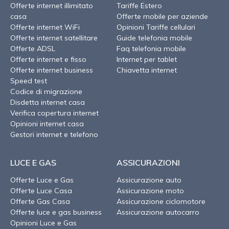
Offerte internet illimitato
Tariffe Estero
casa
Offerte mobile per aziende
Offerte internet WiFi
Opinioni Tariffe cellulari
Offerte internet satellitare
Guide telefonia mobile
Offerte ADSL
Faq telefonia mobile
Offerte internet e fisso
Internet per tablet
Offerte internet business
Chiavetta internet
Speed test
Codice di migrazione
Disdetta internet casa
Verifica copertura internet
Opinioni internet casa
Gestori internet e telefono
LUCE E GAS
ASSICURAZIONI
Offerte Luce e Gas
Assicurazione auto
Offerte Luce Casa
Assicurazione moto
Offerte Gas Casa
Assicurazione ciclomotore
Offerte luce e gas business
Assicurazione autocarro
Opinioni Luce e Gas