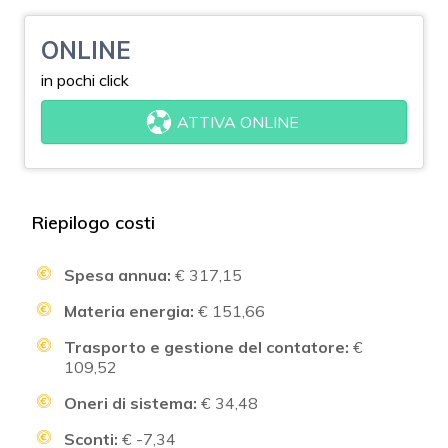
ONLINE
in pochi click
ATTIVA ONLINE
Riepilogo costi
Spesa annua:
€ 317,15
Materia energia:
€ 151,66
Trasporto e gestione del contatore:
€
109,52
Oneri di sistema:
€ 34,48
Sconti:
€ -7,34