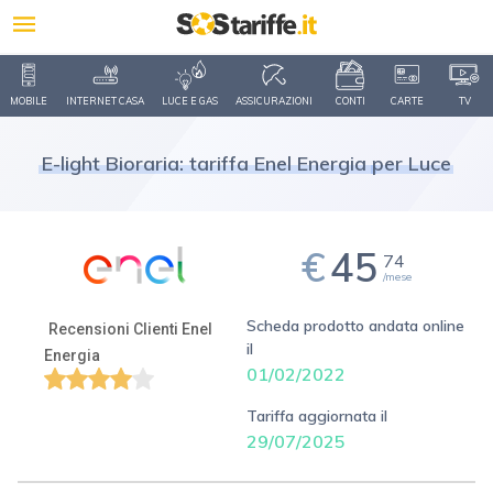
MOBILE
INTERNET CASA
LUCE E GAS
ASSICURAZIONI
CONTI
CARTE
TV
E-light Bioraria: tariffa Enel Energia
per Luce
€
45
74
/mese
Scheda prodotto andata online
Recensioni Clienti Enel
il
Energia
01/02/2022
Tariffa aggiornata il
29/07/2025