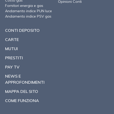
Costo gas
Opinioni Conti
Fornitori energia e gas
Andamento indice PUN luce
Andamento indice PSV gas
CONTI DEPOSITO
CARTE
MUTUI
PRESTITI
PAY TV
NEWS E
APPROFONDIMENTI
MAPPA DEL SITO
COME FUNZIONA