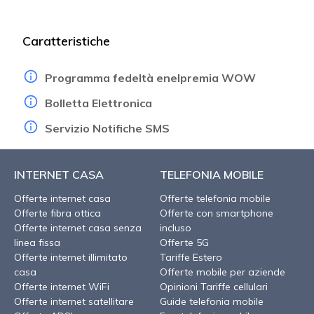
Caratteristiche
Programma fedeltà enelpremia WOW
Bolletta Elettronica
Servizio Notifiche SMS
INTERNET CASA
TELEFONIA MOBILE
Offerte internet casa
Offerte telefonia mobile
Offerte fibra ottica
Offerte con smartphone
Offerte internet casa senza
incluso
linea fissa
Offerte 5G
Offerte internet illimitato
Tariffe Estero
casa
Offerte mobile per aziende
Offerte internet WiFi
Opinioni Tariffe cellulari
Offerte internet satellitare
Guide telefonia mobile