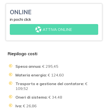
ONLINE
in pochi click
ATTIVA ONLINE
Riepilogo costi
Spesa annua:
€ 295,45
Materia energia:
€ 124,60
Trasporto e gestione del contatore:
€
109,52
Oneri di sistema:
€ 34,48
Iva:
€ 26,86