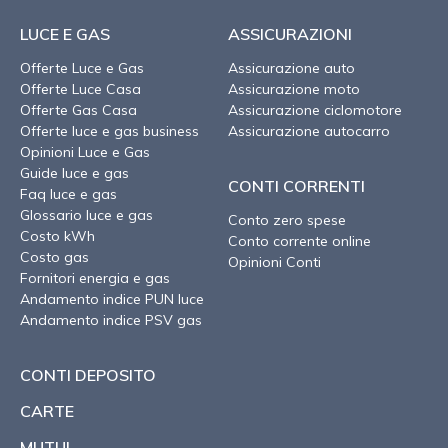
LUCE E GAS
ASSICURAZIONI
Offerte Luce e Gas
Assicurazione auto
Offerte Luce Casa
Assicurazione moto
Offerte Gas Casa
Assicurazione ciclomotore
Offerte luce e gas business
Assicurazione autocarro
Opinioni Luce e Gas
Guide luce e gas
CONTI CORRENTI
Faq luce e gas
Glossario luce e gas
Conto zero spese
Costo kWh
Conto corrente online
Costo gas
Opinioni Conti
Fornitori energia e gas
Andamento indice PUN luce
Andamento indice PSV gas
CONTI DEPOSITO
CARTE
MUTUI