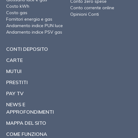
Conto zero spese
Costo kWh
Conto corrente online
Costo gas
Opinioni Conti
Fornitori energia e gas
Andamento indice PUN luce
Andamento indice PSV gas
CONTI DEPOSITO
CARTE
MUTUI
PRESTITI
PAY TV
NEWS E
APPROFONDIMENTI
MAPPA DEL SITO
COME FUNZIONA