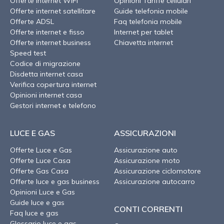
Offerte internet WiFi
Opinioni Tariffe cellulari
Offerte internet satellitare
Guide telefonia mobile
Offerte ADSL
Faq telefonia mobile
Offerte internet e fisso
Internet per tablet
Offerte internet business
Chiavetta internet
Speed test
Codice di migrazione
Disdetta internet casa
Verifica copertura internet
Opinioni internet casa
Gestori internet e telefono
LUCE E GAS
ASSICURAZIONI
Offerte Luce e Gas
Assicurazione auto
Offerte Luce Casa
Assicurazione moto
Offerte Gas Casa
Assicurazione ciclomotore
Offerte luce e gas business
Assicurazione autocarro
Opinioni Luce e Gas
Guide luce e gas
CONTI CORRENTI
Faq luce e gas
Glossario luce e gas