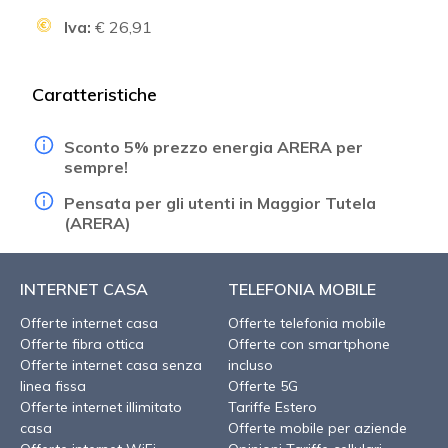
Iva:
€ 26,91
Caratteristiche
Sconto 5% prezzo energia ARERA per
sempre!
Pensata per gli utenti in Maggior Tutela
(ARERA)
INTERNET CASA
TELEFONIA MOBILE
Offerte internet casa
Offerte telefonia mobile
Offerte fibra ottica
Offerte con smartphone
Offerte internet casa senza
incluso
linea fissa
Offerte 5G
Offerte internet illimitato
Tariffe Estero
casa
Offerte mobile per aziende