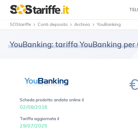
TEL
SOStariffe
Conti deposito
Archivio
YouBanking
YouBanking: tariffa YouBanking per 
Scheda prodotto andata online il
02/08/2016
Tariffa aggiornata il
29/07/2025