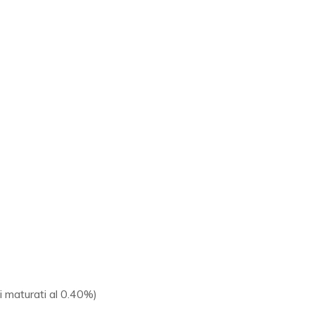
i maturati al 0.40%)