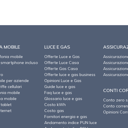
A MOBILE
LUCE E GAS
ASSICURAZ
efonia mobile
Offerte Luce e Gas
Assicurazion
 smartphone incluso
Offerte Luce Casa
Assicurazio
Offerte Gas Casa
Assicurazion
ro
Offerte luce e gas business
Assicurazion
ile per aziende
Opinioni Luce e Gas
ffe cellulari
Guide luce e gas
CONTI CO
onia mobile
Faq luce e gas
ia mobile
Glossario luce e gas
Conto zero 
 tablet
Costo kWh
Conto corren
nternet
Costo gas
Opinioni Cont
Fornitori energia e gas
Andamento indice PUN luce