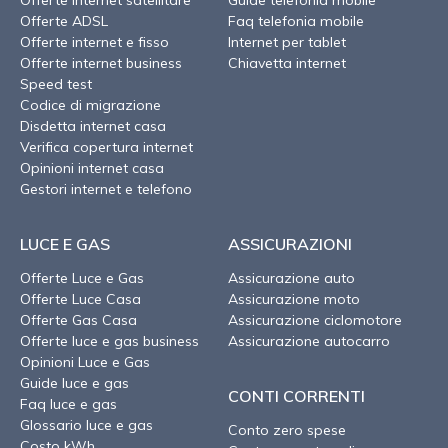
Offerte internet satellitare
Guide telefonia mobile
Offerte ADSL
Faq telefonia mobile
Offerte internet e fisso
Internet per tablet
Offerte internet business
Chiavetta internet
Speed test
Codice di migrazione
Disdetta internet casa
Verifica copertura internet
Opinioni internet casa
Gestori internet e telefono
LUCE E GAS
ASSICURAZIONI
Offerte Luce e Gas
Assicurazione auto
Offerte Luce Casa
Assicurazione moto
Offerte Gas Casa
Assicurazione ciclomotore
Offerte luce e gas business
Assicurazione autocarro
Opinioni Luce e Gas
Guide luce e gas
CONTI CORRENTI
Faq luce e gas
Glossario luce e gas
Conto zero spese
Costo kWh