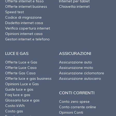
Offerte internet e fisso
Internet per tablet
Offerte internet business
Chiavetta internet
Speed test
Codice di migrazione
Disdetta internet casa
Verifica copertura internet
Opinioni internet casa
Gestori internet e telefono
LUCE E GAS
ASSICURAZIONI
Offerte Luce e Gas
Assicurazione auto
Offerte Luce Casa
Assicurazione moto
Offerte Gas Casa
Assicurazione ciclomotore
Offerte luce e gas business
Assicurazione autocarro
Opinioni Luce e Gas
Guide luce e gas
CONTI CORRENTI
Faq luce e gas
Glossario luce e gas
Conto zero spese
Costo kWh
Conto corrente online
Costo gas
Opinioni Conti