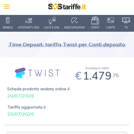
MOBILE
INTERNET CASA
LUCE E GAS
ASSICURAZIONI
CONTI
CARTE
TV
Time Deposit: tariffa Twist per Conti
deposito
Guadagno netto
€
1.479
75
Scheda prodotto andata online il
20/07/2026
Tariffa aggiornata il
20/07/2026